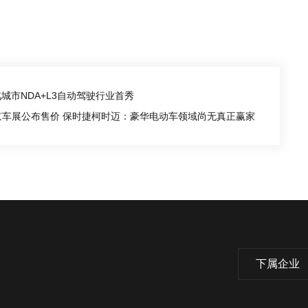
城市NDA+L3自动驾驶行业首秀
北京车展公布售价 保时捷柯时迈：豪华电动车领域尚无真正赢家
下属企业