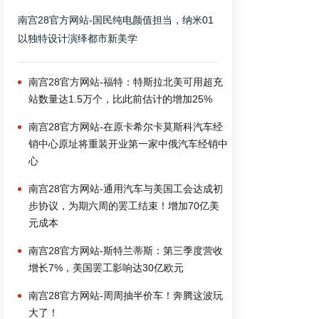
南宫28官方网站-国民纯电颜值担当，纳米01
以独特设计演绎都市新美学
南宫28官方网站-福特：特斯拉北美可用超充
站数量达1.5万个，比此前估计的增加25%
南宫28官方网站-在原卡希尔卡莫斯科汽车经
销中心原址将重装开业第一家中俄汽车经销中
心
南宫28官方网站-通用汽车与美国工会达成初
步协议，为期六周的罢工结束！增加70亿美
元成本
南宫28官方网站-斯特兰蒂斯：第三季度营收
增长7%，美国罢工影响达30亿欧元
南宫28官方网站-周周抽半价车！奔腾这波玩
大了！