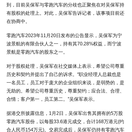
到，目前吴保军与零跑汽车的分歧也正聚焦在对吴保军持
有股权的处理上。对此，吴保军告诉记者，该事项目前还
在协商中。
零跑汽车2023年11月20日发布的公告显示，吴保军为宁
波景航的有限合伙人之一，持有其70.28%权益，而宁波
景航是零跑汽车的股东之一。
对于股权处理，吴保军在社交媒体上表示，希望公司尊重
历史和契约并提出了自己的诉求。“职业经理人总裁也是
一名员工，员工对于庞大的企业组织来说，是弱势的，是
无助的。希望公司尊重历史，尊重契约；应合法、合理、
合情；客户第一，员工第二。”吴保军表示。
据港交所披露信息，1月2日，吴保军出售其拥有的5万股
零跑汽车股份，以每股33.6港元成交，合计168万港元(约
合人民币154万元)。交易完成后，吴保军仍持有零跑汽车