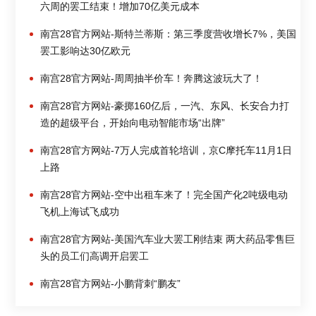
六周的罢工结束！增加70亿美元成本
南宫28官方网站-斯特兰蒂斯：第三季度营收增长7%，美国
罢工影响达30亿欧元
南宫28官方网站-周周抽半价车！奔腾这波玩大了！
南宫28官方网站-豪掷160亿后，一汽、东风、长安合力打
造的超级平台，开始向电动智能市场“出牌”
南宫28官方网站-7万人完成首轮培训，京C摩托车11月1日
上路
南宫28官方网站-空中出租车来了！完全国产化2吨级电动
飞机上海试飞成功
南宫28官方网站-美国汽车业大罢工刚结束 两大药品零售巨
头的员工们高调开启罢工
南宫28官方网站-小鹏背刺“鹏友”