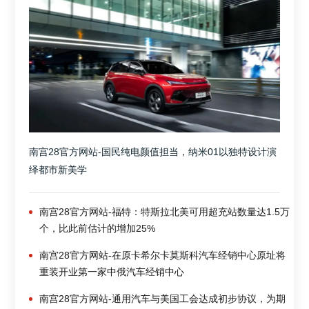
南宫28官方网站-国民纯电颜值担当，纳米01以独特设计演
绎都市新美学
南宫28官方网站-福特：特斯拉北美可用超充站数量达1.5万
个，比此前估计的增加25%
南宫28官方网站-在原卡希尔卡莫斯科汽车经销中心原址将
重装开业第一家中俄汽车经销中心
南宫28官方网站-通用汽车与美国工会达成初步协议，为期