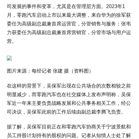
司发展的事件和变革，尤其是在管理层方面。2023年1
月，零跑汽车启动上市以来最大调整，来自华为的徐军获
委任为高级副总裁兼首席运营官，分管销售与服务；张韦
力获委任为高级副总裁兼首席营销官，分管市场与用户运
营。
图片来源：每经记者 张建 摄（资料图）
在这样的背景下，吴保军出现在公共场合的次数相较之前
明显减少，而零跑汽车也在社交媒体上发布声明称，吴保
军近一年来主要负责战略发展和公共事务相关工作，经公
司决议，吴保军此前的工作后续由副总裁李腾飞负责。
据了解，吴保军目前正在和零跑汽车协商关于宁波景航和
员工持股计划持有的股权的问题。记者从知情人士处了解