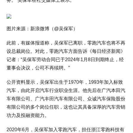
务。”吴保军在社交媒体上表示。
图片来源：新浪微博（@吴保军）
此前，有媒体报道称，吴保军已离职，零跑汽车也将不再
设总裁岗位。对此，零跑汽车方面告诉《每日经济新闻》
记者：“吴保军劳动合同已于2024年1月8日到期终止，经
董事会决议，公司不再续聘。”
公开资料显示，吴保军出生于1970年，1993年加入标致
汽车，由此开启汽车行业职业生涯。他先后在广汽本田汽
车有限公司、广汽丰田汽车有限公司、众诚汽车保险股份
有限公司的多个岗位任职，这也让其具备深厚的汽车营销
功力及投融资能力。
2020年6月，吴保军加入零跑汽车，担任浙江零跑科技有