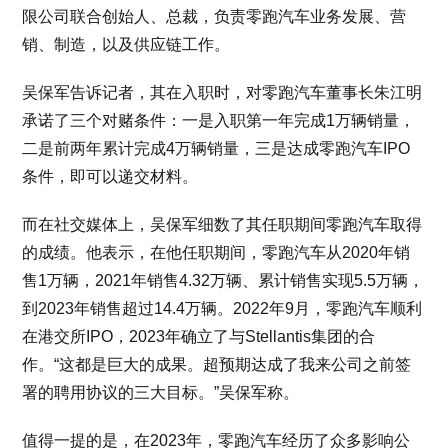
限公司联合创始人、总裁，负责零跑汽车业务发展、营
销、制造，以及供应链工作。
吴保军告诉记者，其在入职时，对零跑汽车董事长朱江明
承诺了三个对赌条件：一是入职第一年完成1万辆销量，
二是前两年累计完成4万辆销量，三是达成零跑汽车IPO
条件，即可以递交材料。
而在社交媒体上，吴保军细数了其任职期间零跑汽车取得
的成绩。他表示，在他任职期间，零跑汽车从2020年销
售1万辆，2021年销售4.32万辆、累计销售实现5.5万辆，
到2023年销售超过14.4万辆。2022年9月，零跑汽车顺利
在港交所IPO，2023年确立了与Stellantis集团的合
作。“这都是巨大的成果。超预期达成了我来公司之前签
署的聘用协议的三大目标。”吴保军称。
值得一提的是，在2023年，零跑汽车经历了众多影响公