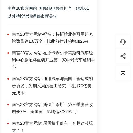
南宫28官方网站-国民纯电颜值担当，纳米01
以独特设计演绎都市新美学
南宫28官方网站-福特：特斯拉北美可用超充
站数量达1.5万个，比此前估计的增加25%
南宫28官方网站-在原卡希尔卡莫斯科汽车经
销中心原址将重装开业第一家中俄汽车经销中
心
南宫28官方网站-通用汽车与美国工会达成初
步协议，为期六周的罢工结束！增加70亿美
元成本
南宫28官方网站-斯特兰蒂斯：第三季度营收
增长7%，美国罢工影响达30亿欧元
南宫28官方网站-周周抽半价车！奔腾这波玩
大了！