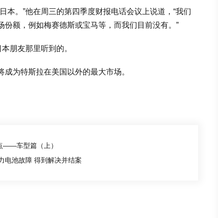
日本。”他在周三的第四季度财报电话会议上说道，“我们
场份额，例如梅赛德斯或宝马等，而我们目前没有。”
日本朋友那里听到的。
将成为特斯拉在美国以外的最大市场。
盘点——车型篇（上）
力电池故障 得到解决并结案