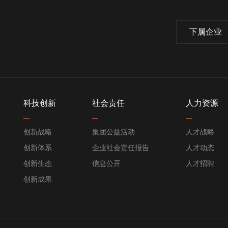
下属企业
科技创新
社会责任
人力资源
创新战略
集团公益活动
人才战略
创新体系
企业社会责任报告
人才动态
创新生态
信息公开
人才招聘
创新成果