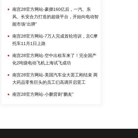
南宫28官方网站-豪掷160亿后，一汽、东
风、长安合力打造的超级平台，开始向电动智
能市场“出牌”
南宫28官方网站-7万人完成首轮培训，京C摩
托车11月1日上路
南宫28官方网站-空中出租车来了！完全国产
化2吨级电动飞机上海试飞成功
南宫28官方网站-美国汽车业大罢工刚结束 两
大药品零售巨头的员工们高调开启罢工
南宫28官方网站-小鹏背刺“鹏友”