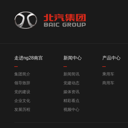
走进ng28南宫
新闻中心
产品中心
集团简介
新闻简讯
乘用车
领导致辞
党建动态
商用车
党的建设
媒体资讯
企业文化
精彩看点
发展历程
视频中心