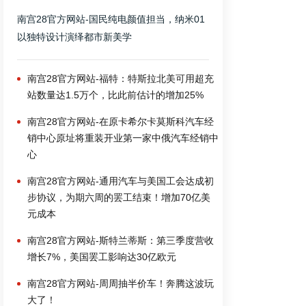
南宫28官方网站-国民纯电颜值担当，纳米01
以独特设计演绎都市新美学
南宫28官方网站-福特：特斯拉北美可用超充
站数量达1.5万个，比此前估计的增加25%
南宫28官方网站-在原卡希尔卡莫斯科汽车经
销中心原址将重装开业第一家中俄汽车经销中
心
南宫28官方网站-通用汽车与美国工会达成初
步协议，为期六周的罢工结束！增加70亿美
元成本
南宫28官方网站-斯特兰蒂斯：第三季度营收
增长7%，美国罢工影响达30亿欧元
南宫28官方网站-周周抽半价车！奔腾这波玩
大了！