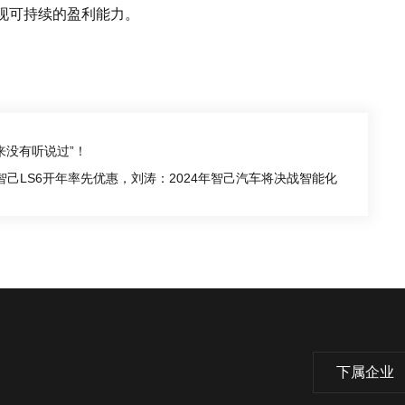
现可持续的盈利能力。
来没有听说过”！
！智己LS6开年率先优惠，刘涛：2024年智己汽车将决战智能化
下属企业