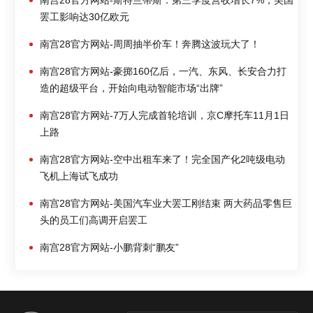
南宫28官方网站-斯特兰蒂斯：第三季度营收增长7%，美国
罢工影响达30亿欧元
南宫28官方网站-周周抽半价车！奔腾这波玩大了！
南宫28官方网站-豪掷160亿后，一汽、东风、长安合力打
造的超级平台，开始向电动智能市场“出牌”
南宫28官方网站-7万人完成首轮培训，京C摩托车11月1日
上路
南宫28官方网站-空中出租车来了！完全国产化2吨级电动
飞机上海试飞成功
南宫28官方网站-美国汽车业大罢工刚结束 两大药品零售巨
头的员工们高调开启罢工
南宫28官方网站-小鹏背刺“鹏友”