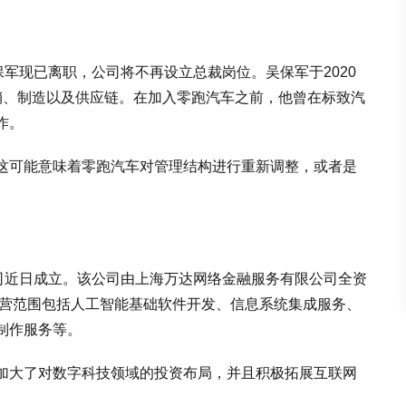
保军现已离职，公司将不再设立总裁岗位。吴保军于2020
销、制造以及供应链。在加入零跑汽车之前，他曾在标致汽
作。
这可能意味着零跑汽车对管理结构进行重新调整，或者是
公司近日成立。该公司由上海万达网络金融服务有限公司全资
经营范围包括人工智能基础软件开发、信息系统集成服务、
制作服务等。
加大了对数字科技领域的投资布局，并且积极拓展互联网