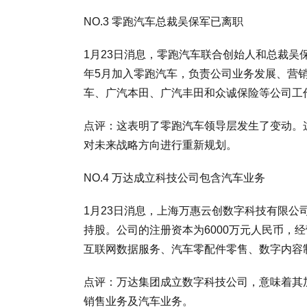
NO.3 零跑汽车总裁吴保军已离职
1月23日消息，零跑汽车联合创始人和总裁吴
年5月加入零跑汽车，负责公司业务发展、营
车、广汽本田、广汽丰田和众诚保险等公司工
点评：这表明了零跑汽车领导层发生了变动。
对未来战略方向进行重新规划。
NO.4 万达成立科技公司包含汽车业务
1月23日消息，上海万惠云创数字科技有限
持股。公司的注册资本为6000万元人民币，
互联网数据服务、汽车零配件零售、数字内容
点评：万达集团成立数字科技公司，意味着其
销售业务及汽车业务。