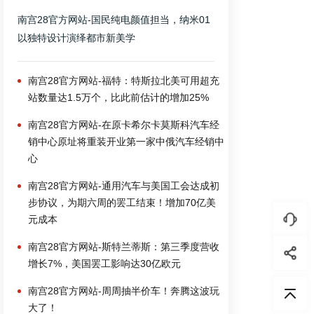
南宫28官方网站-国民纯电颜值担当，纳米01
以独特设计演绎都市新美学
南宫28官方网站-福特：特斯拉北美可用超充
站数量达1.5万个，比此前估计的增加25%
南宫28官方网站-在原卡希尔卡莫斯科汽车经
销中心原址将重装开业第一家中俄汽车经销中
心
南宫28官方网站-通用汽车与美国工会达成初
步协议，为期六周的罢工结束！增加70亿美
元成本
南宫28官方网站-斯特兰蒂斯：第三季度营收
增长7%，美国罢工影响达30亿欧元
南宫28官方网站-周周抽半价车！奔腾这波玩
大了！