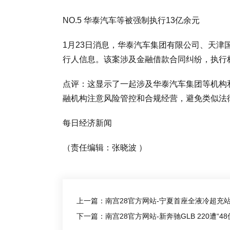
NO.5 华泰汽车等被强制执行13亿余元
1月23日消息，华泰汽车集团有限公司、天
行人信息。该案涉及金融借款合同纠纷，执行
点评：这显示了一起涉及华泰汽车集团等机构
融机构注意风险管控和合规经营，避免类似法
每日经济新闻
（责任编辑：张晓波 ）
上一篇：南宫28官方网站-宁夏首座全液冷超充
下一篇：南宫28官方网站-新奔驰GLB 220遭“