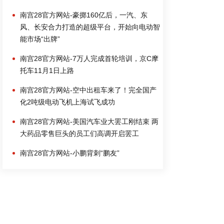
南宫28官方网站-豪掷160亿后，一汽、东
风、长安合力打造的超级平台，开始向电动智
能市场“出牌”
南宫28官方网站-7万人完成首轮培训，京C摩
托车11月1日上路
南宫28官方网站-空中出租车来了！完全国产
化2吨级电动飞机上海试飞成功
南宫28官方网站-美国汽车业大罢工刚结束 两
大药品零售巨头的员工们高调开启罢工
南宫28官方网站-小鹏背刺“鹏友”