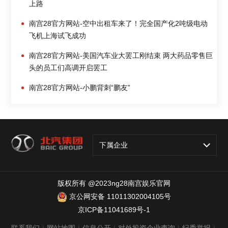
上路
南宫28官方网站-空中出租车来了！完全国产化2吨级电动
飞机上海试飞成功
南宫28官方网站-美国汽车业大罢工刚结束 两大药品零售巨
头的员工们高调开启罢工
南宫28官方网站-小鹏背刺“鹏友”
下属企业
版权所有 @2023ng28南宫娱乐官网
京公网安备 11011302004105号
京ICP备11041689号-1