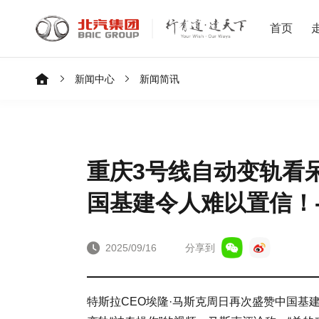
首页
新闻中心
新闻简讯
重庆3号线自动变轨看
国基建令人难以置信！-
2025/09/16
分享到
特斯拉CEO埃隆·马斯克周日再次盛赞中国基