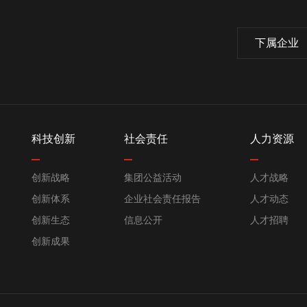
下属企业
科技创新
社会责任
人力资源
创新战略
集团公益活动
人才战略
创新体系
企业社会责任报告
人才动态
创新生态
信息公开
人才招聘
创新成果