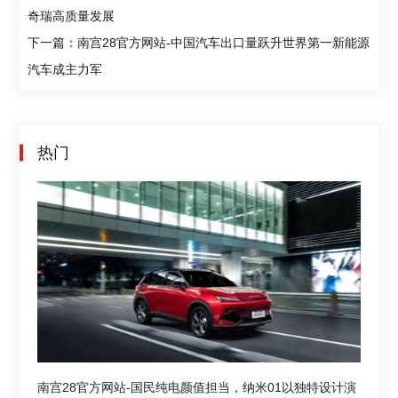
奇瑞高质量发展
下一篇：南宫28官方网站-中国汽车出口量跃升世界第一新能源
汽车成主力军
热门
南宫28官方网站-国民纯电颜值担当，纳米01以独特设计演