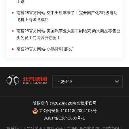
上路
南宫28官方网站-空中出租车来了！完全国产化2吨级电动
飞机上海试飞成功
南宫28官方网站-美国汽车业大罢工刚结束 两大药品零售巨
头的员工们高调开启罢工
南宫28官方网站-小鹏背刺“鹏友”
下属企业
版权所有 @2023ng28南宫娱乐官网
京公网安备 11011302004105号
京ICP备11041689号-1
联系我们
|
网站地图
|
信息公开
|
对外投资企业查询
|
纪委举报
|