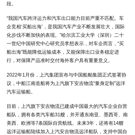
段。
“我国汽车跨洋运力和汽车出口能力目前严重不匹配。车
企竞相‘买船出海’，是我国汽车产业不断发展壮大，国际
化步伐不断加快的表现。”哈尔滨工业大学（深圳）二十
一世纪中国研究中心研究员李想表示，对车企而言，“买
船出海”既能降低运输成本，又能保障出口业务稳定进
行，对保障产品准时交付海外客户具有重要意义。
2022年1月份，上汽集团宣布与中国船舶集团正式签署协
议，中船江南造船将为上汽旗下安吉物流“量身定制”远洋
汽车运输船。
目前，上汽旗下安吉物流已建成中国最大的汽车企业自营
船队，拥有各类汽车船31艘，并开通东南亚、墨西哥、南
美西、欧洲等7条国际自营航线。未来3年，还将有14艘
远洋运输船陆续加入上汽安吉物流远洋船队，支持中国自