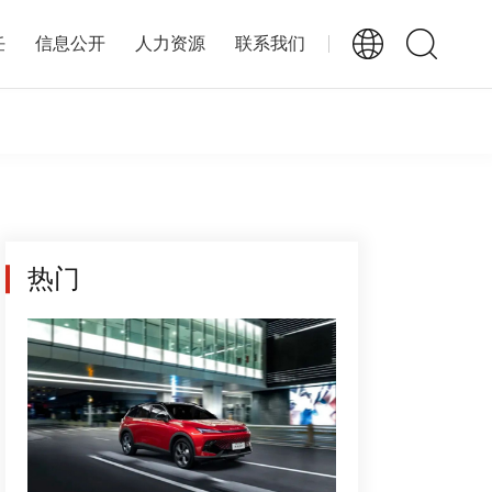
任
信息公开
人力资源
联系我们
热门