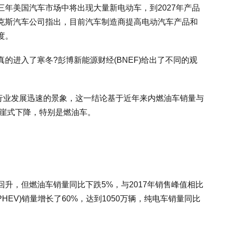
年美国汽车市场中将出现大量新电动车，到2027年产品
克斯汽车公司指出，目前汽车制造商提高电动汽车产品和
度。
的进入了寒冬?彭博新能源财经(BNEF)给出了不同的观
车行业发展迅速的景象，这一结论基于近年来内燃油车销量与
断崖式下降，特别是燃油车。
有回升，但燃油车销量同比下跌5%，与2017年销售峰值相比
PHEV)销量增长了60%，达到1050万辆，纯电车销量同比