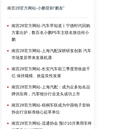
南宫28官方网站-小鹏背刺“鹏友”
南宫28官方网站-汽车早知道丨宁德时代回购
方案出炉，数百名小鹏P5车主联名致信何小
鹏
南宫28官方网站-上海汽配深耕研发创新 汽车
市场复苏带来发展机遇
南宫28官方网站-长安汽车前三季度营收超千
亿 保持规模、效益良性发展
南宫28官方网站-上海汽配：成为众多知名品
牌供应商，汽零细分行业龙头成功上市
南宫28官方网站-梧桐车联成为中国电子音响
协会行业标准核心起草单位
南宫28官方网站-流通协会:预计10月乘用车终