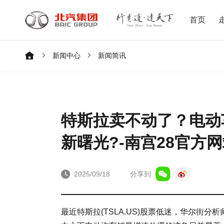
首页
新闻中心
新闻简讯
特斯拉卖不动了？电动
新曙光?-南宫28官方
2025/09/18
分享到
最近特斯拉(TSLA.US)股票低迷，华尔街