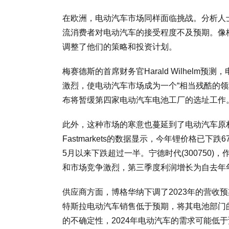
在欧洲，电动汽车市场同样面临挑战。分析人
流消费者对电动汽车的接受程度不及预期。像
调整了他们的策略和投资计划。
梅赛德斯的首席财务官Harald Wilhel
激烈，使电动汽车市场成为一个“相当残酷的领
布将暂缓第四家电动汽车电池工厂的选址工作
此外，这种市场的寒意也蔓延到了电动汽车原
Fastmarkets的数据显示，今年锂价格已
5月以来下跌超过一半。宁德时代(300750
和市场竞争激烈，第三季度利润增长为自去年
供应商方面，博格华纳下调了2023年的营收
特斯拉电动汽车销售低于预期，将其电池部门的
的不确定性，2024年电动汽车的需求可能低