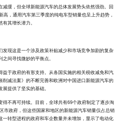
在减缓，但全球新能源汽车的总体发展势头依然强劲。回
下新高，通用汽车第三季度的纯电车型销量也呈上升趋势，
然有其增长潜力。
们发现这是一个涉及政策补贴减少和市场竞争加剧的复杂
利之间寻找微妙的平衡点。
得益于政府的有形支持。从各国实施的相关税收减免和汽
胀削减法案》的不断完善和欧洲对中国进口新能源汽车的
发展提供了坚实的基础。
变得不再可持续。目前，全球共有69个政府制定了逐步淘
地区市政府，但这些国家和地区的新能源汽车销量仅占总销
入这一转型进程的政府和车企数量并未增加，显示了电动化