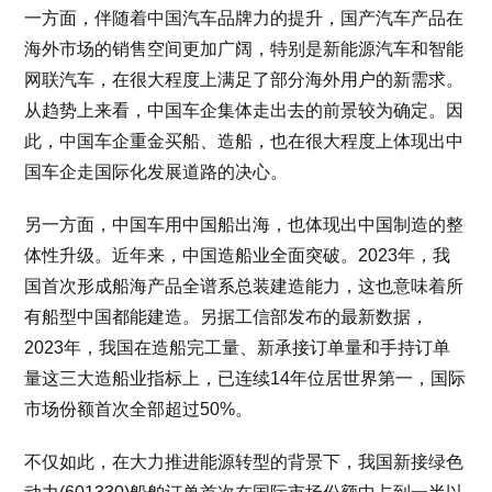
一方面，伴随着中国汽车品牌力的提升，国产汽车产品在
海外市场的销售空间更加广阔，特别是新能源汽车和智能
网联汽车，在很大程度上满足了部分海外用户的新需求。
从趋势上来看，中国车企集体走出去的前景较为确定。因
此，中国车企重金买船、造船，也在很大程度上体现出中
国车企走国际化发展道路的决心。
另一方面，中国车用中国船出海，也体现出中国制造的整
体性升级。近年来，中国造船业全面突破。2023年，我
国首次形成船海产品全谱系总装建造能力，这也意味着所
有船型中国都能建造。另据工信部发布的最新数据，
2023年，我国在造船完工量、新承接订单量和手持订单
量这三大造船业指标上，已连续14年位居世界第一，国际
市场份额首次全部超过50%。
不仅如此，在大力推进能源转型的背景下，我国新接绿色