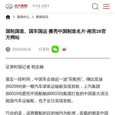
新闻中心
新闻简讯
国轮国造、国车国运 擦亮中国制造名片-南宫28官
方网站
2025/09/18
分享到
证券时报记者 韩忠楠
最近一段时间，中国车企掀起一波“买船热”。继比亚迪
(002594)第一艘汽车滚装运输船实现首航，上汽集团
(600104)委托中国船舶(600150)集团打造的中国最大清洁
能源汽车运输船，也于近日实现首航。
巧合的是，这两艘船的目的地均为欧洲，装载的都是中国