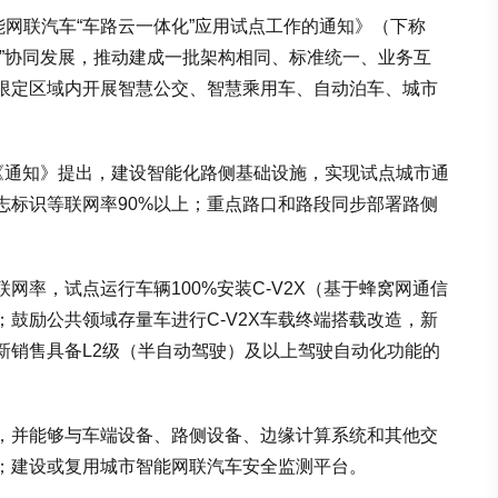
能网联汽车“车路云一体化”应用试点工作的通知》（下称
”协同发展，推动建成一批架构相同、标准统一、业务互
限定区域内开展智慧公交、智慧乘用车、自动泊车、城市
，《通知》提出，建设智能化路侧基础设施，实现试点城市通
志标识等联网率90%以上；重点路口和路段同步部署路侧
网率，试点运行车辆100%安装C-V2X（基于蜂窝网通信
鼓励公共领域存量车进行C-V2X车载终端搭载改造，新
新销售具备L2级（半自动驾驶）及以上驾驶自动化功能的
，并能够与车端设备、路侧设备、边缘计算系统和其他交
；建设或复用城市智能网联汽车安全监测平台。