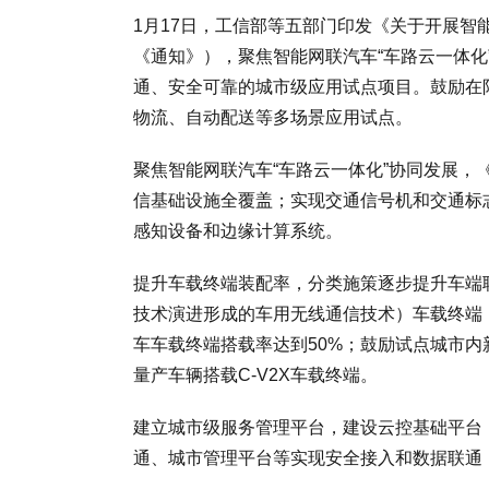
1月17日，工信部等五部门印发《关于开展智
《通知》），聚焦智能网联汽车“车路云一体化
通、安全可靠的城市级应用试点项目。鼓励在
物流、自动配送等多场景应用试点。
聚焦智能网联汽车“车路云一体化”协同发展
信基础设施全覆盖；实现交通信号机和交通标
感知设备和边缘计算系统。
提升车载终端装配率，分类施策逐步提升车端联
技术演进形成的车用无线通信技术）车载终端；
车车载终端搭载率达到50%；鼓励试点城市内
量产车辆搭载C-V2X车载终端。
建立城市级服务管理平台，建设云控基础平台
通、城市管理平台等实现安全接入和数据联通