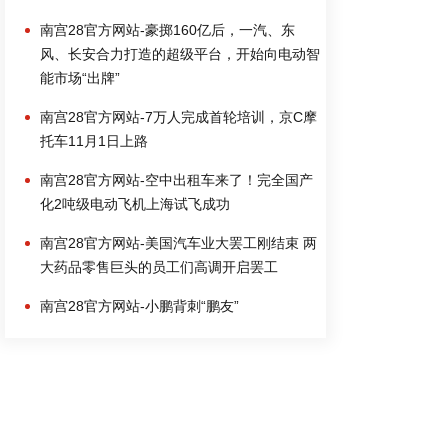
南宫28官方网站-豪掷160亿后，一汽、东
风、长安合力打造的超级平台，开始向电动智
能市场“出牌”
南宫28官方网站-7万人完成首轮培训，京C摩
托车11月1日上路
南宫28官方网站-空中出租车来了！完全国产
化2吨级电动飞机上海试飞成功
南宫28官方网站-美国汽车业大罢工刚结束 两
大药品零售巨头的员工们高调开启罢工
南宫28官方网站-小鹏背刺“鹏友”