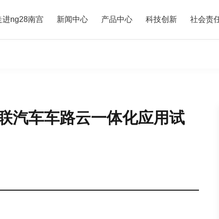
走进ng28南宫
新闻中心
产品中心
科技创新
社会责
联汽车车路云一体化应用试