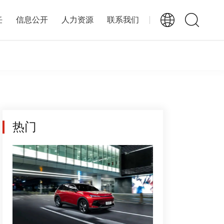
任
信息公开
人力资源
联系我们
热门