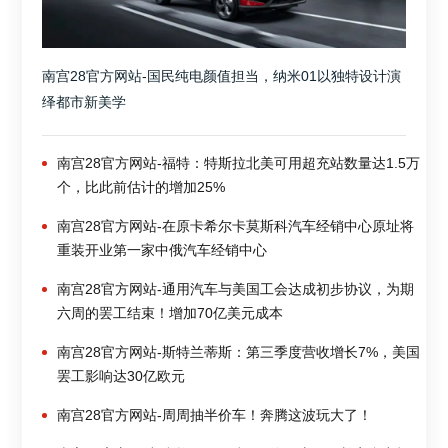
南宫28官方网站-国民纯电颜值担当，纳米01以独特设计演
绎都市新美学
南宫28官方网站-福特：特斯拉北美可用超充站数量达1.5万
个，比此前估计的增加25%
南宫28官方网站-在原卡希尔卡莫斯科汽车经销中心原址将
重装开业第一家中俄汽车经销中心
南宫28官方网站-通用汽车与美国工会达成初步协议，为期
六周的罢工结束！增加70亿美元成本
南宫28官方网站-斯特兰蒂斯：第三季度营收增长7%，美国
罢工影响达30亿欧元
南宫28官方网站-周周抽半价车！奔腾这波玩大了！