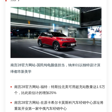
南宫28官方网站-国民纯电颜值担当，纳米01以独特设计演
绎都市新美学
南宫28官方网站-福特：特斯拉北美可用超充站数量达1.5万
个，比此前估计的增加25%
南宫28官方网站-在原卡希尔卡莫斯科汽车经销中心原址将
重装开业第一家中俄汽车经销中心