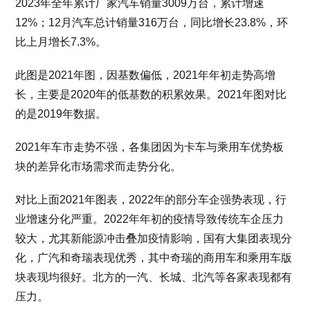
2023年全年累计厂家汽车销量3009万台，累计增速
12%；12月汽车总计销量316万台，同比增长23.8%，环
比上月增长7.3%。
此图是2021年图，因基数偏低，2021年年初走势高增
长，主要是2020年的低基数的积累效果。2021年图对比
的是2019年数据。
2021年车市走势不强，各集团因为卡车与乘用车优势板
块的差异化市场需求而走势分化。
对比上面2021年图表，2022年的部分车企强势表现，行
业增速分化严重。2022年年初的疫情导致传统车企压力
较大，尤其新能源冲击叠加疫情影响，国有大集团表现分
化，广汽和奇瑞表现优秀，其中奇瑞的商用车和乘用车版
块表现均很好。北方的一汽、长城、北汽等各家表现都有
压力。