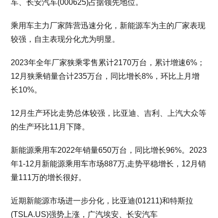
车、长安汽车(000625)占据领先地位。
乘用车主力厂家阵营迅速分化，新能源车为主的厂家表现
较强，自主表现分化尤为明显。
2023年全年厂家狭乘零售累计2170万台，累计增速6%；
12月狭乘销量合计235万台，同比增长8%，环比上月增
长10%。
12月生产环比走势总体较强，比亚迪、吉利、上汽大众等
的生产环比11月下降。
新能源乘用车2022年销量650万台，同比增长96%。2023
年1-12月新能源乘用车市场887万,走势平稳增长，12月销
量111万的增长很好。
近期新能源市场进一步分化，比亚迪(01211)和特斯拉
(TSLA.US)强势上涨，广汽埃安、长安汽车