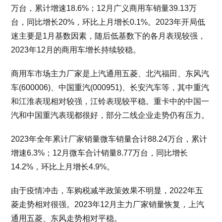
万台，累计增速18.6%；12月广义商用车销量39.13万
台，同比增长20%，环比上月增长0.1%。2023年开局低
迷主要是1月基数因素，随后低基数下的各月表现较强，
2023年12月的商用车增长持续较稳。
商用车市场主力厂家是上汽通用五菱、北汽福田、东风汽
车(600006)、中国重汽(000951)、长安汽车等，其中重汽
和江淮表现相对较强，江铃表现较平稳。重卡中的中国一
汽和中国重汽表现都很好，部分二线企业走势仍有压力。
2023年全年累计厂家销量微车销量合计88.24万台，累计
增速6.3%；12月微车合计销量8.77万台，同比增长
14.2%，环比上月增长4.9%。
由于疫情冲击，车购税减半政策效果不明显，2022年五
菱走势相对很强。2023年12月主力厂家销量恢复，上汽
通用五菱、东风走势相对平稳。