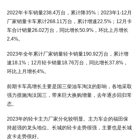
2022年卡车销量238.4万台，累计降35%；2023年1-12月
厂家销量卡车累计268.11万台，累计增速22.5%；12月卡
车合计销量26.02万台，同比增长50.9%，环比上月增长
2.4%。
2023年全年累计厂家销量轻卡销量190.92万台，累计增
速18.1%；12月轻卡销量18.76万台，同比增长37.8%，
环比上月增长4%。
前期卡车高增长主要是国三柴油车淘汰的影响，各地采取
强力措施淘汰国三，带来巨大换购增量，去年逐步回归常
态。
2023年的轻卡主力厂家分化较明显。主力车企的福田保
持超强的龙头地位。长城的轻卡走势很强，主要也是长城
皮卡走势很好。