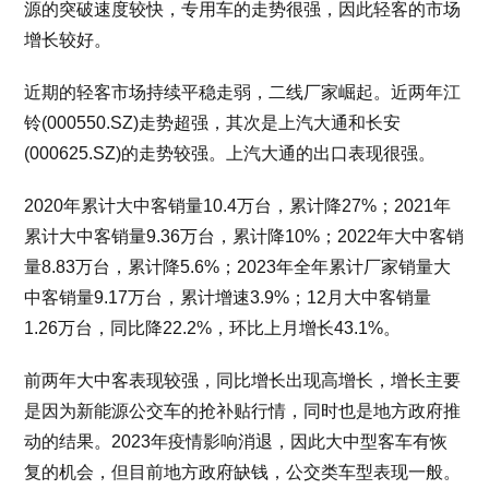
源的突破速度较快，专用车的走势很强，因此轻客的市场
增长较好。
近期的轻客市场持续平稳走弱，二线厂家崛起。近两年江
铃(000550.SZ)走势超强，其次是上汽大通和长安
(000625.SZ)的走势较强。上汽大通的出口表现很强。
2020年累计大中客销量10.4万台，累计降27%；2021年
累计大中客销量9.36万台，累计降10%；2022年大中客销
量8.83万台，累计降5.6%；2023年全年累计厂家销量大
中客销量9.17万台，累计增速3.9%；12月大中客销量
1.26万台，同比降22.2%，环比上月增长43.1%。
前两年大中客表现较强，同比增长出现高增长，增长主要
是因为新能源公交车的抢补贴行情，同时也是地方政府推
动的结果。2023年疫情影响消退，因此大中型客车有恢
复的机会，但目前地方政府缺钱，公交类车型表现一般。