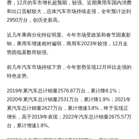
费，12月的车市增长超预期，较强。近期乘用车国内消费
和出口贡献较大，总体汽车市场持续走强，全年预计达到
2950万台，创历史新高。
近几年乘商分化特征明显。今年市场受政策和春节因素影
响，乘用车增速相对偏弱，商用车2023年较强，12月走
势因低基数而较强。
前几年汽车市场持续下滑，今年形势呈现12月环比走强的
特色走势。
2019年累汽车总计销量2576.87万台，累计降8.1%；
2020年累汽车总计销量2531万台，累计降1.9%；2021年
累汽车总计销量2627万台，累计增速3.8%，终于实现正
增长，高于2019年表现；2022年汽车总计销量2675.57万
台，累计增速1.9%。