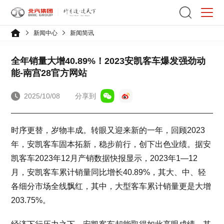
新闻中心
新闻简讯
全年销量大增40.89%！2023安凯客车爆发强劲动
能-南宫28官方网站
2025/10/08
分享到
时序更替，岁物丰成。转眼又迎来新的一年，回顾2023
年，安凯客车固本拓新，稳步前行，创下出色业绩。据安
凯客车2023年12月产销数据快报显示，2023年1—12
月，安凯客车累计销量同比增长40.89%，其大、中、轻
各细分市场全线飘红，其中，大型客车累计销量更是大增
203.75%。