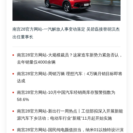
南宫28官方网站-一汽解放人事变动落定 吴碧磊接替胡汉杰
出任董事长
南宫28官方网站-大规模裁员？这家造车新势力紧急否认，
去年销量仅4000余辆
南宫28官方网站-周销万辆 理想汽车：4万辆月销目标即将
达成
南宫28官方网站-10月中国汽车经销商库存预警指数为
58.6%
南宫28官方网站-新出行一周热点丨工信部拟深入开展新能
源汽车下乡活动；电动车行业“新规”11月起开始实施
南宫28官方网站-国民纯电颜值担当，纳米01以独特设计演