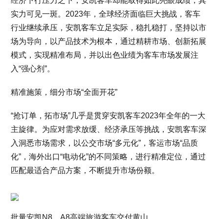
经济下行压力之下，安凯客车却能取得如此亮眼成绩，其
实力可见一斑。2023年，全球经济面临巨大挑战，客车
行业继续承压，安凯客车立足实际，稳扎稳打，坚持以市
场为导向，以产品技术为根本，通过精耕市场、创新拓展
模式，实现精准布局，并以出色业绩为客车市场发展注
入“强心剂”。
精准施策，细分市场“全面开花”
“抢订单，拓市场”几乎是贯穿安凯客车2023年全年的一大
主旋律。为应对需求放缓、经济承压等挑战，安凯客车深
入洞悉市场需求，以公交市场“多元化”，客运市场“品质
化”，海外出口“电动化”的不同策略，进行精准定位，通过
匹配最适合产品方案，不断提升市场份额。
批量安凯N8、A8高端旅游客车交付黄山