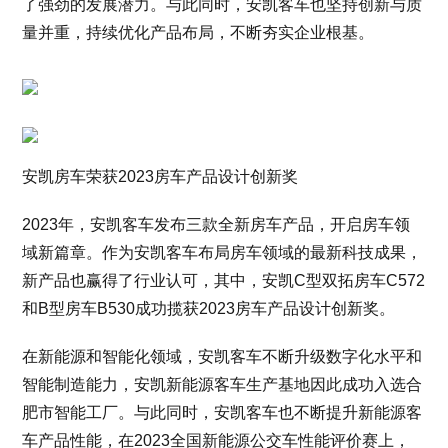
了强劲的发展潜力。与此同时，安凯客车也坚持创新与质
量并重，持续优化产品布局，不断夯实企业根基。
安凯房车荣获2023房车产品设计创新奖
2023年，安凯客车发布三款全新房车产品，开启房车领
域新篇章。作为安凯客车布局房车领域的最新科技成果，
新产品也赢得了行业认可，其中，安凯C型双拓房车C572
和B型房车B530成功揽获2023房车产品设计创新奖。
在新能源和智能化领域，安凯客车不断升级数字化水平和
智能制造能力，安凯新能源客车生产基地因此成功入选合
肥市智能工厂。与此同时，安凯客车也不断提升新能源客
车产品性能，在2023全国新能源公交车性能评价赛上，