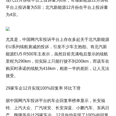
现代12月份在平台上投诉量为8宗；奇瑞新能源12月份在
平台上投诉量为5宗；北汽新能源12月份在平台上投诉量
为4宗。
尤其是，中国网汽车投诉平台上存在多起关于北汽新能源
EU系列续航衰减的投诉，引发不少车主抱怨。有北汽新
能源EU5 R500车主表示，虽然目前充满电后显示的续航
里程为290km，但实际上只能行驶不到200km，而该车在
购买时承诺的续航为416km，相差一半的差距，让人无法
接受。
29家车企12月实现100%回复率 环比下滑
据中国网汽车投诉平台的车企回复率榜单显示，长安福
特、上汽大众、广汽埃安、长安深蓝、小鹏汽车、东风日
产、魏牌等共计29家车企，12月份均实现了100%的回复