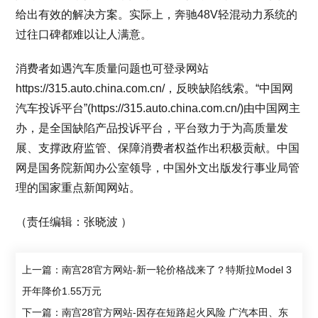
给出有效的解决方案。实际上，奔驰48V轻混动力系统的
过往口碑都难以让人满意。
消费者如遇汽车质量问题也可登录网站
https://315.auto.china.com.cn/，反映缺陷线索。“中国网
汽车投诉平台”(https://315.auto.china.com.cn/)由中国网主
办，是全国缺陷产品投诉平台，平台致力于为高质量发
展、支撑政府监管、保障消费者权益作出积极贡献。中国
网是国务院新闻办公室领导，中国外文出版发行事业局管
理的国家重点新闻网站。
（责任编辑：张晓波 ）
上一篇：南宫28官方网站-新一轮价格战来了？特斯拉Model 3
开年降价1.55万元
下一篇：南宫28官方网站-因存在短路起火风险 广汽本田、东