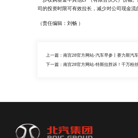
司的投资时限可有效拉长，减少对公司现金流
（责任编辑：刘畅 ）
上一篇：南宫28官方网站-汽车早参丨赛力斯汽
下一篇：南宫28官方网站-特斯拉胜诉！千万粉丝