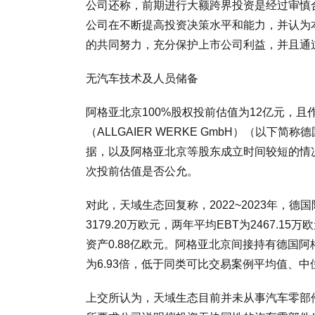
公司还称，前期进行大额跨界投资是经过审慎
公司在不断提高投资决策水平和能力，并认为
的共同努力，充分保护上市公司利益，并且通
无汽车技术及人员储备
阿格亚北京100%股权投前估值为12亿元，
（ALLGAIER WERKE GmbH）（以
据，以及阿格亚北京等股东成立时间较短的情
次投前估值是否公允。
对此，天域生态回复称，2022~2023年，德
3179.20万欧元，两年平均EBT为2467.1
资产0.88亿欧元。阿格亚北京间接持有德国阿
为6.93倍，低于同类可比交易案例平均值、
上交所认为，天域生态目前并未从事汽车零部