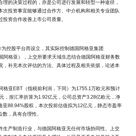
合理的决策过程的，亦是公司进行发展和转型一种途径，
本次投资事宜能够通过合作方、中介机构和相关专业团队
过投资合作改善上市公司质量。
且作为控股平台而设立，其实际控制德国阿格亚集团
下简称德国阿格亚），上交所要求天域生态结合德国阿格亚财务数
况，补充本次评估的方法、具体过程及相关依据，论述本
国阿格亚EBT（指税前利润，下同）为1755.1万欧元和预计
5万欧元，按汇率折算为1.92亿元，公司总资产3.28亿欧元，净
格亚88.94%股权，本次投前估值拟为12亿元，静态市盈率
中位数，具有合理性。
件生产制造行业，与德国阿格亚无任何市场协同性。上交