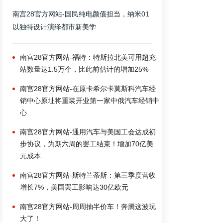
南宫28官方网站-国民纯电颜值担当，纳米01
以独特设计演绎都市新美学
南宫28官方网站-福特：特斯拉北美可用超充
站数量达1.5万个，比此前估计的增加25%
南宫28官方网站-在原卡希尔卡莫斯科汽车经
销中心原址将重装开业第一家中俄汽车经销中
心
南宫28官方网站-通用汽车与美国工会达成初
步协议，为期六周的罢工结束！增加70亿美
元成本
南宫28官方网站-斯特兰蒂斯：第三季度营收
增长7%，美国罢工影响达30亿欧元
南宫28官方网站-周周抽半价车！奔腾这波玩
大了！