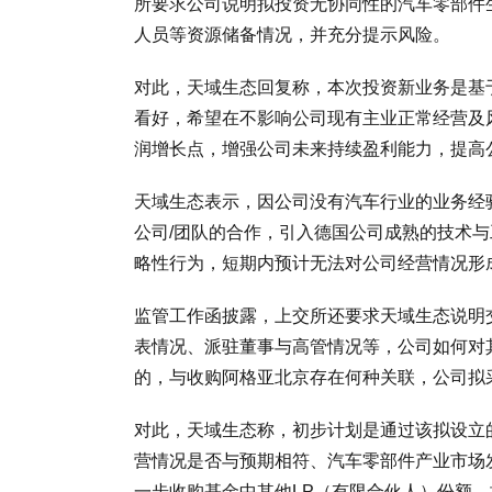
所要求公司说明拟投资无协同性的汽车零部件
人员等资源储备情况，并充分提示风险。
对此，天域生态回复称，本次投资新业务是基
看好，希望在不影响公司现有主业正常经营及
润增长点，增强公司未来持续盈利能力，提高
天域生态表示，因公司没有汽车行业的业务经
公司/团队的合作，引入德国公司成熟的技术
略性行为，短期内预计无法对公司经营情况形
监管工作函披露，上交所还要求天域生态说明
表情况、派驻董事与高管情况等，公司如何对
的，与收购阿格亚北京存在何种关联，公司拟
对此，天域生态称，初步计划是通过该拟设立
营情况是否与预期相符、汽车零部件产业市场
一步收购基金中其他LP（有限合伙人）份额。