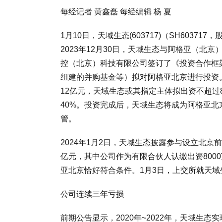
每经记者 黄鑫磊 每经编辑 杨 夏
1月10日，天域生态(603717)（SH60371
2023年12月30日，天域生态与阿格亚（北
控（北京）科技有限公司签订了《投资合作框
组建的并购基金等）拟对阿格亚北京进行投资。
12亿元，天域生态或其指定主体拟出资不超
40%。投资完成后，天域生态将成为阿格亚
管。
2024年1月2日，天域生态披露参与设立北
亿元，其中公司作为有限合伙人认缴出资800
亚北京恰好符合条件。1月3日，上交所就天
公司连续三年亏损
前期公告显示，2020年~2022年，天域生态实现