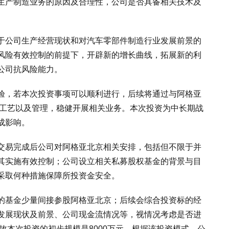
生产制造业务的原因及合理性，公司是否具备相关技术及
于公司生产经营现状和对汽车零部件制造行业发展前景的
风险有效控制的前提下，开辟新的增长曲线，拓展新的利
公司抗风险能力。
验，若本次投资事项可以顺利进行，后续将通过与阿格亚
与工艺以及管理，稳健开展相关业务。本次投资为中长期战
成影响。
交易完成后公司对阿格亚北京相关安排，包括但不限于并
其实施有效控制；公司设立相关私募股权基金的背景与目
采取何种措施保障所投资金安全。
的基金少量间接参股阿格亚北京；后续会综合投资标的经
发展现状及前景、公司现金流情况等，视情况考虑是否进
故本次投资的初步规模是8000万元。根据该投资模式，公