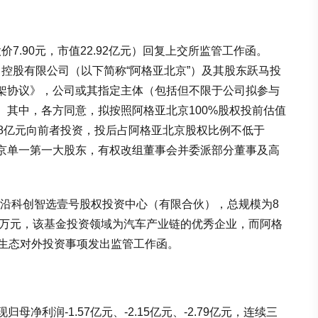
7，股价7.90元，市值22.92亿元）回复上交所监管工作函。
京）控股有限公司（以下简称“阿格亚北京”）及其股东跃马投
架协议》，公司或其指定主体（包括但不限于公司拟参与
其中，各方同意，拟按照阿格亚北京100%股权投前估值
过8亿元向前者投资，投后占阿格亚北京股权比例不低于
北京单一第一大股东，有权改组董事会并委派部分董事及高
京前沿科创智选壹号股权投资中心（有限合伙），总规模为8
0万元，该基金投资领域为汽车产业链的优秀企业，而阿格
域生态对外投资事项发出监管工作函。
归母净利润-1.57亿元、-2.15亿元、-2.79亿元，连续三