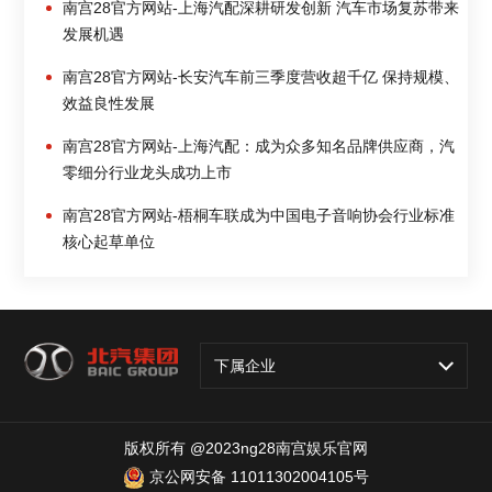
南宫28官方网站-上海汽配深耕研发创新 汽车市场复苏带来
发展机遇
南宫28官方网站-长安汽车前三季度营收超千亿 保持规模、
效益良性发展
南宫28官方网站-上海汽配：成为众多知名品牌供应商，汽
零细分行业龙头成功上市
南宫28官方网站-梧桐车联成为中国电子音响协会行业标准
核心起草单位
下属企业
版权所有 @2023ng28南宫娱乐官网
京公网安备 11011302004105号