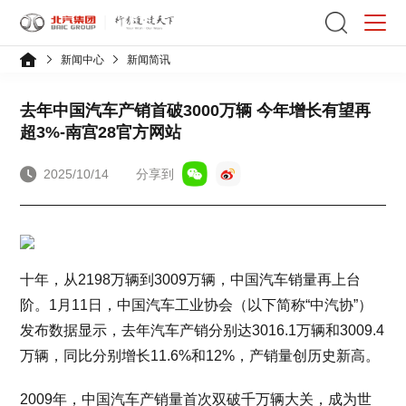
新闻中心
新闻简讯
去年中国汽车产销首破3000万辆 今年增长有望再
超3%-南宫28官方网站
2025/10/14
分享到
十年，从2198万辆到3009万辆，中国汽车销量再上台
阶。1月11日，中国汽车工业协会（以下简称“中汽协”）
发布数据显示，去年汽车产销分别达3016.1万辆和3009.4
万辆，同比分别增长11.6%和12%，产销量创历史新高。
2009年，中国汽车产销量首次双破千万辆大关，成为世