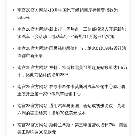
南宫28官方网站-10月中国汽车经销商库存预警指数为
58.6%
南宫28官方网站-新出行一周热点丨工信部拟深入开展新能
源汽车下乡活动；电动车行业“新规”11月起开始实施
南宫28官方网站-国民纯电颜值担当，纳米01以独特设计演
绎都市新美学
南宫28官方网站-福特：特斯拉北美可用超充站数量达1.5万
个，比此前估计的增加25%
南宫28官方网站-在原卡希尔卡莫斯科汽车经销中心原址将
重装开业第一家中俄汽车经销中心
南宫28官方网站-通用汽车与美国工会达成初步协议，为期
六周的罢工结束！增加70亿美元成本
南宫28官方网站-斯特兰蒂斯：第三季度营收增长7%，美国
罢工影响达30亿欧元