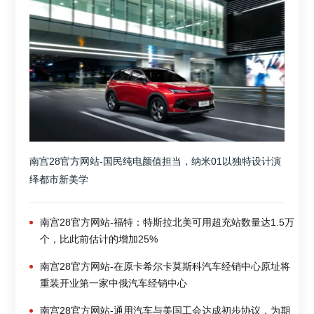
南宫28官方网站-国民纯电颜值担当，纳米01以独特设计演
绎都市新美学
南宫28官方网站-福特：特斯拉北美可用超充站数量达1.5万
个，比此前估计的增加25%
南宫28官方网站-在原卡希尔卡莫斯科汽车经销中心原址将
重装开业第一家中俄汽车经销中心
南宫28官方网站-通用汽车与美国工会达成初步协议，为期