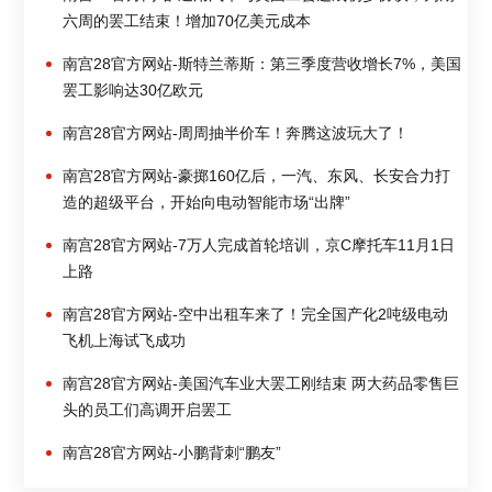
六周的罢工结束！增加70亿美元成本
南宫28官方网站-斯特兰蒂斯：第三季度营收增长7%，美国
罢工影响达30亿欧元
南宫28官方网站-周周抽半价车！奔腾这波玩大了！
南宫28官方网站-豪掷160亿后，一汽、东风、长安合力打
造的超级平台，开始向电动智能市场“出牌”
南宫28官方网站-7万人完成首轮培训，京C摩托车11月1日
上路
南宫28官方网站-空中出租车来了！完全国产化2吨级电动
飞机上海试飞成功
南宫28官方网站-美国汽车业大罢工刚结束 两大药品零售巨
头的员工们高调开启罢工
南宫28官方网站-小鹏背刺“鹏友”