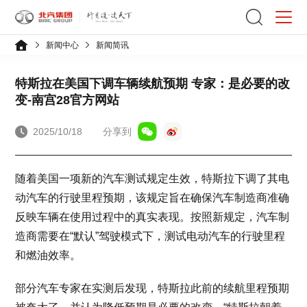
新闻中心
新闻简讯
特斯拉在美国下调车辆续航预期 专家：是必要的改
变-南宫28官方网站
2025/10/18
分享到
随着美国一项新的汽车测试规定生效，特斯拉下调了其电
动汽车的行驶里程预期，该规定旨在确保汽车制造商准确
反映车辆在使用过程中的真实表现。按照新规定，汽车制
造商需要在“默认”驾驶模式下，测试电动汽车的行驶里程
和燃油效率。
部分汽车专家在实测后发现，特斯拉此前的续航里程预期