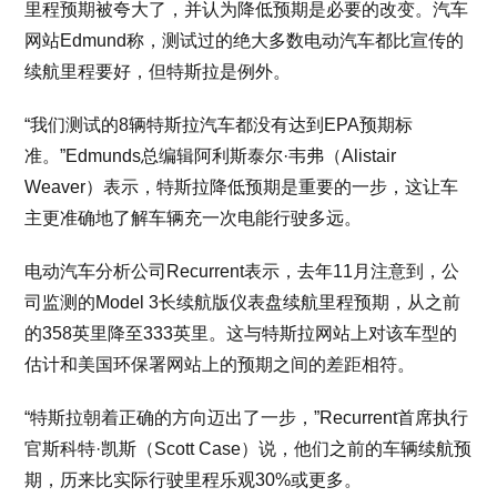
里程预期被夸大了，并认为降低预期是必要的改变。汽车
网站Edmund称，测试过的绝大多数电动汽车都比宣传的
续航里程要好，但特斯拉是例外。
“我们测试的8辆特斯拉汽车都没有达到EPA预期标
准。”Edmunds总编辑阿利斯泰尔·韦弗（Alistair
Weaver）表示，特斯拉降低预期是重要的一步，这让车
主更准确地了解车辆充一次电能行驶多远。
电动汽车分析公司Recurrent表示，去年11月注意到，公
司监测的Model 3长续航版仪表盘续航里程预期，从之前
的358英里降至333英里。这与特斯拉网站上对该车型的
估计和美国环保署网站上的预期之间的差距相符。
“特斯拉朝着正确的方向迈出了一步，”Recurrent首席执行
官斯科特·凯斯（Scott Case）说，他们之前的车辆续航预
期，历来比实际行驶里程乐观30%或更多。