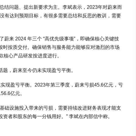
以总结问题、提出新要求为主。李斌表示，2023年对蔚来而
现没有达到预期目标，有很多需要总结和反思的教训，需要
蔚来 2024 年三个 “高优先级事项”，即确保核心关键技
按时按质交付。确保销售与服务能力能够应对激烈的市场
9款核心产品研发按进度进行。
话题，蔚来至今仍未实现盈亏平衡。
以实现盈亏平衡。2023年第三季度，蔚来亏损45.6亿元，亏
6.6亿元。
与基础设施投入带来的亏损，需要持续改进财务表现才能支
资者和股东的每一分钱用好。” 李斌在内部信中称。