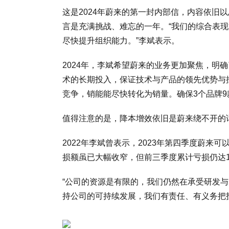
这是2024年蔚来的第一封内部信，内容依旧
言是充满挑战、难忘的一年。“我们的综合表
尽快提升组织能力。”李斌表示。
2024年，李斌希望蔚来的业务更加聚焦，明确了
术的长期投入，保证技术与产品的领先优势与
竞争，销能能尽快转化为销量。确保3个品牌
值得注意的是，降本增效依旧是蔚来绕不开的
2022年李斌曾表示，2023年第四季度蔚来可
损额虽已大幅收窄，但前三季度累计亏损仍达15
“公司的资源是有限的，我们仍然在承受研发
持公司的可持续发展，我们有责任、有义务把投