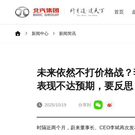
首页
新闻中心
新闻简讯
未来依然不打价格战？
表现不达预期，要反思！
2025/10/19
分享到
时隔近两个月，蔚来董事长、CEO李斌再次发