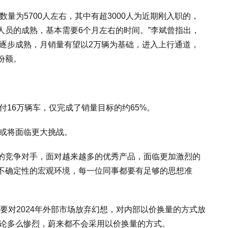
量为5700人左右，其中有超3000人为近期刚入职的，
人员的成熟，基本需要6个月左右的时间。”李斌曾指出，
将逐步成熟，月销量有望以2万辆为基础，进入上行通道，
份额。
付16万辆车，仅完成了销量目标的约65%。
来或将面临更大挑战。
的竞争对手，面对越来越多的优秀产品，面临更加激烈的
不确定性的宏观环境，每一位同事都要有足够的思想准
，要对2024年外部市场放弃幻想，对内部以价换量的方式放
不论多么惨烈，蔚来都不会采用以价换量的方式。