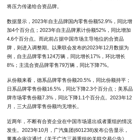
将压力传递给合资品牌。
数据显示，2023年自主品牌国内零售份额52.9%，同比增
加4个百分点；2023年自主品牌累计份额52%，同比增加
4.6个百分点。而此前占据中国市场主导地位的合资品
牌，则进入调整期。以乘联会发布的2023年12月数据为
例，自主品牌零售124万辆，同比增长17%，环比增长
8%；主流合资品牌零售79万辆，同比下降7%。
从份额来看，德系品牌零售份额20.5%，同比份额持平；
日系品牌零售份额16.5%，同比下降2.3个百分点；美系品
牌市场零售份额7.3%，同比下降1.1个百分点。2023年12
月，三大品牌零售份额均无增长。
近两年，不断有合资企业在中国市场退出或者重组的情况
发生。2023年10月，广汽集团(601238)发布公告显示，
董事会审议通过《关于广汽三菱重组的关联交易公告》，