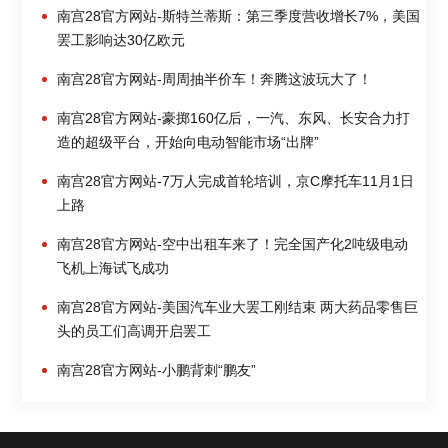
南宫28官方网站-斯特兰蒂斯：第三季度营收增长7%，美国
罢工影响达30亿欧元
南宫28官方网站-周周抽半价车！奔腾这波玩大了！
南宫28官方网站-豪掷160亿后，一汽、东风、长安合力打
造的超级平台，开始向电动智能市场“出牌”
南宫28官方网站-7万人完成首轮培训，京C摩托车11月1日
上路
南宫28官方网站-空中出租车来了！完全国产化2吨级电动
飞机上海试飞成功
南宫28官方网站-美国汽车业大罢工刚结束 两大药品零售巨
头的员工们高调开启罢工
南宫28官方网站-小鹏背刺“鹏友”