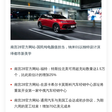
南宫28官方网站-国民纯电颜值担当，纳米01以独特设计演
绎都市新美学
南宫28官方网站-福特：特斯拉北美可用超充站数量达1.5万
个，比此前估计的增加25%
南宫28官方网站-在原卡希尔卡莫斯科汽车经销中心原址将
重装开业第一家中俄汽车经销中心
南宫28官方网站-通用汽车与美国工会达成初步协议，为期
六周的罢工结束！增加70亿美元成本