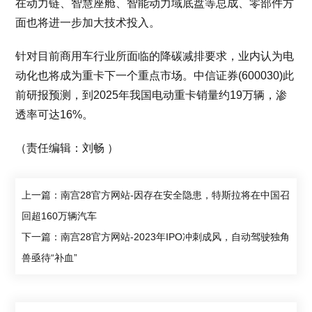
在动力链、智慧座舱、智能动力域底盘等总成、零部件方
面也将进一步加大技术投入。
针对目前商用车行业所面临的降碳减排要求，业内认为电
动化也将成为重卡下一个重点市场。中信证券(600030)此
前研报预测，到2025年我国电动重卡销量约19万辆，渗
透率可达16%。
（责任编辑：刘畅 ）
上一篇：南宫28官方网站-因存在安全隐患，特斯拉将在中国召
回超160万辆汽车
下一篇：南宫28官方网站-2023年IPO冲刺成风，自动驾驶独角
兽亟待“补血”