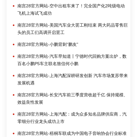
南宫28官方网站-空中出租车来了！完全国产化2吨级电动
飞机上海试飞成功
南宫28官方网站-美国汽车业大罢工刚结束 两大药品零售巨
头的员工们高调开启罢工
南宫28官方网站-小鹏背刺“鹏友”
南宫28官方网站-汽车早知道丨宁德时代回购方案出炉，数
百名小鹏P5车主联名致信何小鹏
南宫28官方网站-上海汽配深耕研发创新 汽车市场复苏带来
发展机遇
南宫28官方网站-长安汽车前三季度营收超千亿 保持规模、
效益良性发展
南宫28官方网站-上海汽配：成为众多知名品牌供应商，汽
零细分行业龙头成功上市
南宫28官方网站-梧桐车联成为中国电子音响协会行业标准