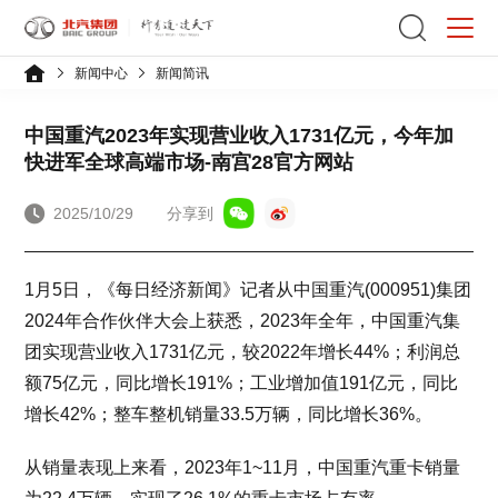
新闻中心
新闻简讯
中国重汽2023年实现营业收入1731亿元，今年加
快进军全球高端市场-南宫28官方网站
2025/10/29
分享到
1月5日，《每日经济新闻》记者从中国重汽(000951)集团
2024年合作伙伴大会上获悉，2023年全年，中国重汽集
团实现营业收入1731亿元，较2022年增长44%；利润总
额75亿元，同比增长191%；工业增加值191亿元，同比
增长42%；整车整机销量33.5万辆，同比增长36%。
从销量表现上来看，2023年1~11月，中国重汽重卡销量