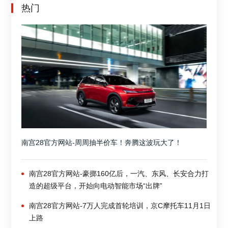
热门
南宫28官方网站-周周抽半价车！奔腾这波玩大了！
南宫28官方网站-豪掷160亿后，一汽、东风、长安合力打
造的超级平台，开始向电动智能市场“出牌”
南宫28官方网站-7万人完成首轮培训，京C摩托车11月1日
上路