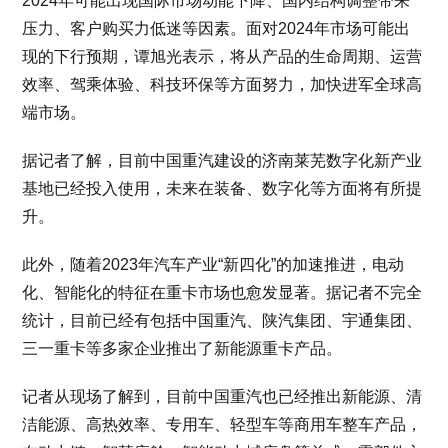
2024年可能出现国际市场动能下降、国内结构调整带来
压力、客户购买力低迷等因素。面对2024年市场可能出
现的下行预期，谭旭光表示，将从产品的生命周期、运营
效率、驾乘体验、科技环保等方面努力，加快进军全球高
端市场。
据记者了解，目前中国重汽建设的济南莱芜数字化新产业
基地已经投入使用，未来在装备、数字化等方面将有所提
升。
此外，随着2023年汽车产业“新四化”的加速推进，电动
化、智能化的特征在重卡市场也愈发显著。据记者不完全
统计，目前已经有包括中国重汽、陕汽集团、宇通集团、
三一重卡等多家企业推出了新能源重卡产品。
记者从现场了解到，目前中国重汽也已经推出新能源、清
洁能源、高热效率、专用车、轻型车等商用车整车产品，