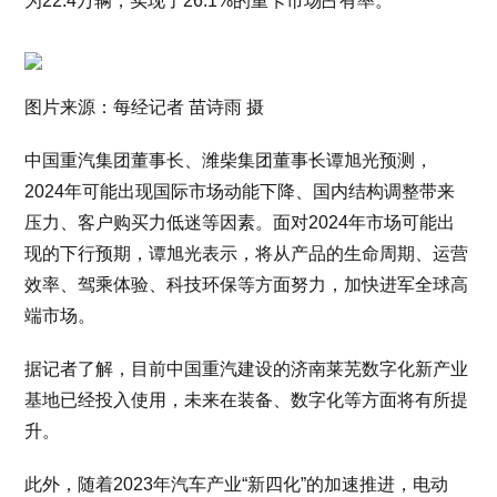
为22.4万辆，实现了26.1%的重卡市场占有率。
图片来源：每经记者 苗诗雨 摄
中国重汽集团董事长、潍柴集团董事长谭旭光预测，
2024年可能出现国际市场动能下降、国内结构调整带来
压力、客户购买力低迷等因素。面对2024年市场可能出
现的下行预期，谭旭光表示，将从产品的生命周期、运营
效率、驾乘体验、科技环保等方面努力，加快进军全球高
端市场。
据记者了解，目前中国重汽建设的济南莱芜数字化新产业
基地已经投入使用，未来在装备、数字化等方面将有所提
升。
此外，随着2023年汽车产业“新四化”的加速推进，电动