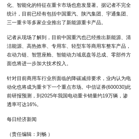
化、智能化的特征在重卡市场也愈发显著。据记者不完全
统计，目前已经有包括中国重汽、陕汽集团、宇通集团、
三一重卡等多家企业推出了新能源重卡产品。
记者从现场了解到，目前中国重汽也已经推出新能源、清
洁能源、高热效率、专用车、轻型车等商用车整车产品，
在动力链、智慧座舱、智能动力域底盘等总成、零部件方
面也将进一步加大技术投入。
针对目前商用车行业所面临的降碳减排要求，业内认为电
动化也将成为重卡下一个重点市场。中信证券(600030)此
前研报预测，到2025年我国电动重卡销量约19万辆，渗
透率可达16%。
每日经济新闻
（责任编辑：刘畅 ）