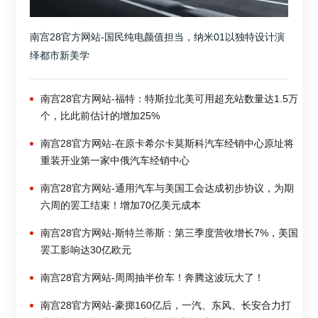
南宫28官方网站-国民纯电颜值担当，纳米01以独特设计演
绎都市新美学
南宫28官方网站-福特：特斯拉北美可用超充站数量达1.5万
个，比此前估计的增加25%
南宫28官方网站-在原卡希尔卡莫斯科汽车经销中心原址将
重装开业第一家中俄汽车经销中心
南宫28官方网站-通用汽车与美国工会达成初步协议，为期
六周的罢工结束！增加70亿美元成本
南宫28官方网站-斯特兰蒂斯：第三季度营收增长7%，美国
罢工影响达30亿欧元
南宫28官方网站-周周抽半价车！奔腾这波玩大了！
南宫28官方网站-豪掷160亿后，一汽、东风、长安合力打