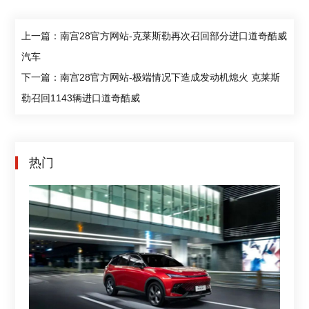
上一篇：南宫28官方网站-克莱斯勒再次召回部分进口道奇酷威
汽车
下一篇：南宫28官方网站-极端情况下造成发动机熄火 克莱斯
勒召回1143辆进口道奇酷威
热门