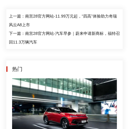
上一篇：南宫28官方网站-11.99万元起，“四高”体验助力奇瑞
风云A8上市
下一篇：南宫28官方网站-汽车早参｜蔚来申请新商标，福特召
回11.3万辆汽车
热门