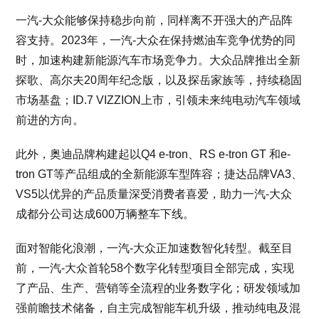
一汽-大众能够保持稳步向前，同样离不开强大的产品阵
容支持。2023年，一汽-大众在保持燃油车竞争优势的同
时，加速构建新能源汽车市场竞争力。大众品牌推出全新
探歌、高尔夫20周年纪念版，以及探岳家族等，持续稳固
市场基盘；ID.7 VIZZION上市，引领未来纯电动汽车领域
前进的方向。
此外，奥迪品牌构建起以Q4 e-tron、RS e-tron GT 和e-
tron GT等产品组成的全新能源车型阵容；捷达品牌VA3、
VS5以优异的产品质量深受消费者喜爱，助力一汽-大众
成都分公司达成600万辆整车下线。
面对智能化浪潮，一汽-大众正加速数智化转型。截至目
前，一汽-大众首轮58个数字化转型项目全部完成，实现
了产品、生产、营销等全流程的业务数字化；研发领域加
强前瞻技术储备，自主完成智能车机升级，推动纯电及混