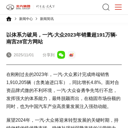
新闻中心
新闻简讯
以体系力破局，一汽-大众2023年销量超191万辆-
南宫28官方网站
2025/11/01
分享到
在刚刚过去的2023年，一汽-大众累计完成终端销售
1,910,205辆（含奥迪进口车），同比增长4.8%。面对合
资品牌式微的不利环境，一汽-大众奋勇争先笃行不怠，
发挥强大的体系能力，最终脱颖而出，在稳固市场份额的
同时，也为中国汽车产业高质量发展注入强劲动能。
展望2024年，一汽-大众将迎来转型发展的关键时期，持