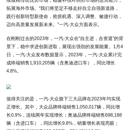
续做精传统优势市场，稳健补强对弱势市场的运营能力，
拓展海外市场。“我们将坚定不移走好自立自强新道路，
践行创新转型新使命，抢抓机遇、深入调整、敏捷行动，
迈向高质量发展新未来。”一汽-大众方面表示。
在刚刚过去的2023年，一汽-大众在“自主进，合资退”的背
景下，稳中求进创新进取，展现出强劲的发展能量。1月4
日，一汽-大众发布数据显示，2023年，一汽-大众累计完
成终端销售1,910,205辆（含奥迪进口车），同比增长
4.8%。
值得关注的是，一汽-大众旗下三大品牌在2023年均实现
正增长。其中，大众品牌终端销售1,050,017辆，同比增
长0.9%，连续两年实现增长；奥迪品牌终端销售698,188
辆（含进口车），同比增长9.8%，销量增长表现亮眼；