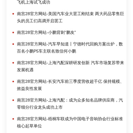
飞机上海试飞成功
南宫28官方网站-美国汽车业大罢工刚结束 两大药品零售巨
头的员工们高调开启罢工
南宫28官方网站-小鹏背刺“鹏友”
南宫28官方网站-汽车早知道丨宁德时代回购方案出炉，数
百名小鹏P5车主联名致信何小鹏
南宫28官方网站-上海汽配深耕研发创新 汽车市场复苏带来
发展机遇
南宫28官方网站-长安汽车前三季度营收超千亿 保持规模、
效益良性发展
南宫28官方网站-上海汽配：成为众多知名品牌供应商，汽
零细分行业龙头成功上市
南宫28官方网站-梧桐车联成为中国电子音响协会行业标准
核心起草单位