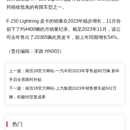
邦税收抵免的有限车型之一。
F-150 Lightning 皮卡的销量在2023年稳步增长，11月份
创下了约4400辆的月销量纪录。截至2023年11月，该公
司去年售出了20365辆此类皮卡，较上年同期增长54%。
（责任编辑：宋政 HN002）
上一篇：南宫28官方网站-一汽丰田2023年零售超80万辆 新年
开启全系限时补贴
下一篇：南宫28官方网站-上汽集团2023年销售整车超502万
辆，积极转型显成果
热门