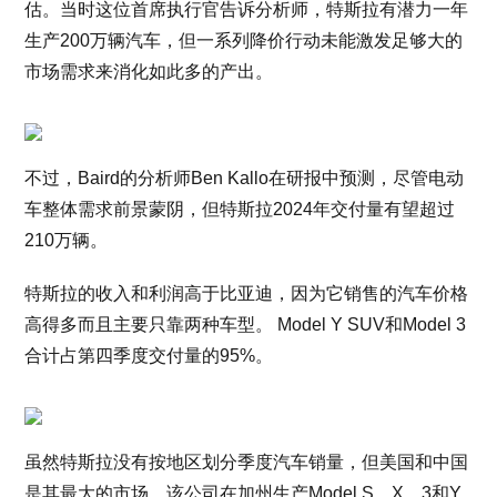
估。当时这位首席执行官告诉分析师，特斯拉有潜力一年
生产200万辆汽车，但一系列降价行动未能激发足够大的
市场需求来消化如此多的产出。
不过，Baird的分析师Ben Kallo在研报中预测，尽管电动
车整体需求前景蒙阴，但特斯拉2024年交付量有望超过
210万辆。
特斯拉的收入和利润高于比亚迪，因为它销售的汽车价格
高得多而且主要只靠两种车型。 Model Y SUV和Model 3
合计占第四季度交付量的95%。
虽然特斯拉没有按地区划分季度汽车销量，但美国和中国
是其最大的市场。该公司在加州生产Model S、X、3和Y