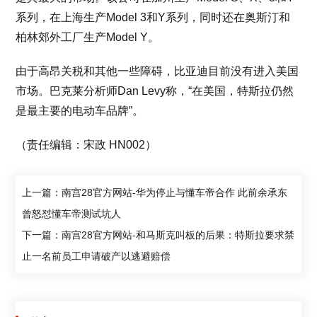
系列，在上海生产Model 3和Y系列，同时还在奥斯汀和
柏林郊外工厂生产Model Y。
由于高昂关税和其他一些障碍，比亚迪目前没有进入美国
市场。巴克莱分析师Dan Levy称，“在美国，特斯拉仍然
是最主要的电动车品牌”。
（责任编辑：宋政 HN002）
上一篇：南宫28官方网站-华为停止与懂车帝合作 此前余承东
曾怒怼懂车帝测试坑人
下一篇：南宫28官方网站-和马斯克叫板的后果：特斯拉要求禁
止一名前员工申请破产以逃避赔偿