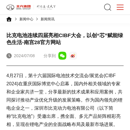
新闻中心
新闻简讯
比克电池连续四届亮相CIBF大会，以创“芯”赋能绿
色生活-南宫28官方网站
2024/07/08
分享到
4月27日，第十六届国际电池技术交流会/展览会(CIBF
2024)在重庆国际博览中心启幕，国内外相关领域的专家
和企业家共济一堂，分享最新的技术成果和应用案例，共
同探讨推动产业优化升级的发展策略。作为国内领先的锂
电企业之一，深圳市比克动力电池有限公司（以下简
称“比克电池”）受邀出席，携全面、多元产品矩阵精彩亮
相，呈现在锂电产业的全面战略布局及最新市场进展。