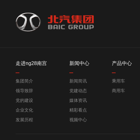
走进ng28南宫
新闻中心
产品中心
集团简介
新闻简讯
乘用车
领导致辞
党建动态
商用车
党的建设
媒体资讯
企业文化
精彩看点
发展历程
视频中心