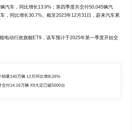
2辆汽车，同比增长13.9%；第四季度共交付50,045辆汽
汽车，同比增长30.7%。截至2023年12月31日，蔚来汽车累
的智能电动行政旗舰ET9，该车预计于2025年第一季度开始交
销量140万辆 12月环比增长26%
付14.16万辆 X9大定已破5000台