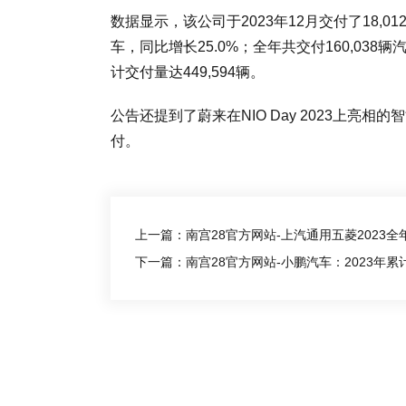
数据显示，该公司于2023年12月交付了18,01
车，同比增长25.0%；全年共交付160,038辆
计交付量达449,594辆。
公告还提到了蔚来在NIO Day 2023上亮相
付。
上一篇：南宫28官方网站-上汽通用五菱2023全年
下一篇：南宫28官方网站-小鹏汽车：2023年累计交