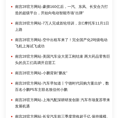
南宫28官方网站-豪掷160亿后，一汽、东风、长安合力打
造的超级平台，开始向电动智能市场“出牌”
南宫28官方网站-7万人完成首轮培训，京C摩托车11月1日
上路
南宫28官方网站-空中出租车来了！完全国产化2吨级电动
飞机上海试飞成功
南宫28官方网站-美国汽车业大罢工刚结束 两大药品零售巨
头的员工们高调开启罢工
南宫28官方网站-小鹏背刺“鹏友”
南宫28官方网站-汽车早知道丨宁德时代回购方案出炉，数
百名小鹏P5车主联名致信何小鹏
南宫28官方网站-上海汽配深耕研发创新 汽车市场复苏带来
发展机遇
南宫28官方网站-长安汽车前三季度营收超千亿 保持规模、