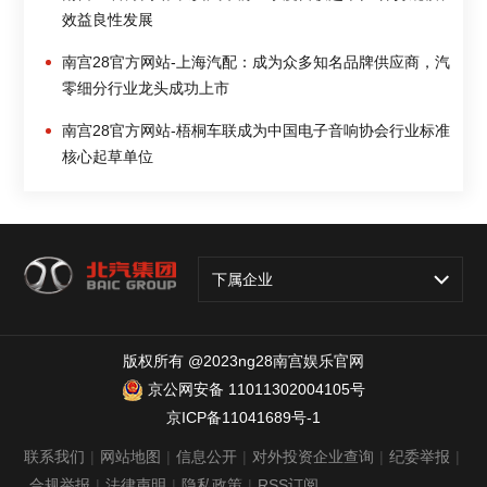
效益良性发展
南宫28官方网站-上海汽配：成为众多知名品牌供应商，汽
零细分行业龙头成功上市
南宫28官方网站-梧桐车联成为中国电子音响协会行业标准
核心起草单位
下属企业
版权所有 @2023ng28南宫娱乐官网
京公网安备 11011302004105号
京ICP备11041689号-1
联系我们
|
网站地图
|
信息公开
|
对外投资企业查询
|
纪委举报
|
合规举报
|
法律声明
|
隐私政策
|
RSS订阅