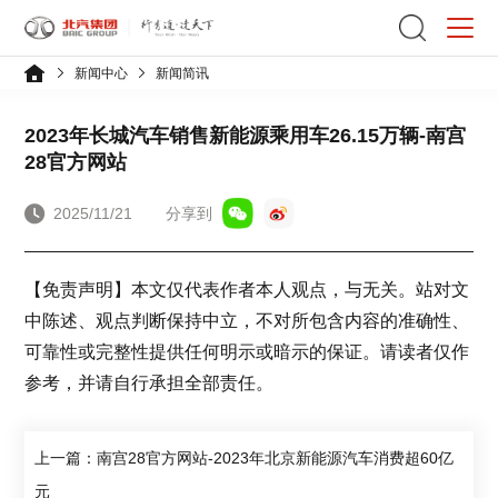
新闻中心
新闻简讯
2023年长城汽车销售新能源乘用车26.15万辆-南宫
28官方网站
2025/11/21
分享到
【免责声明】本文仅代表作者本人观点，与无关。站对文
中陈述、观点判断保持中立，不对所包含内容的准确性、
可靠性或完整性提供任何明示或暗示的保证。请读者仅作
参考，并请自行承担全部责任。
上一篇：南宫28官方网站-2023年北京新能源汽车消费超60亿
元