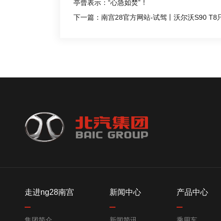
亭曾表示：“心急如焚”！
下一篇：南宫28官方网站-试驾丨沃尔沃S90 T
走进ng28南宫
新闻中心
产品中心
集团简介
新闻简讯
乘用车