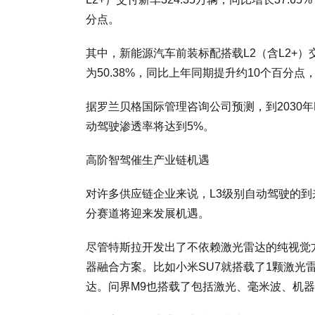
分点。
其中，新能源汽车前装标配搭载L2（含L2+）交
为50.38%，同比上年同期提升约10个百分
据罗兰贝格国际管理咨询公司预测，到2030年L
动驾驶渗透率将达到5%。
高阶智驾催生产业链机遇
对许多供应链企业来说，L3级别自动驾驶的
分赛道将迎来发展机遇。
尽管特斯拉开发出了不依赖激光雷达的纯视觉
器融合方案。比如小米SU7就搭载了1颗激光雷
达。问界M9也搭载了包括激光、毫米波、机器