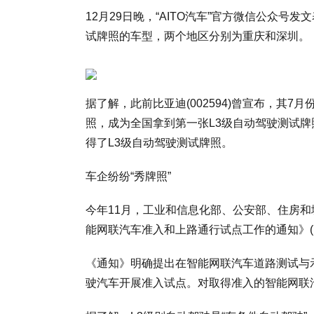
12月29日晚，“AITO汽车”官方微信公众号
试牌照的车型，两个地区分别为重庆和深圳。
据了解，此前比亚迪(002594)曾宣布，其
照，成为全国拿到第一张L3级自动驾驶测试
得了L3级自动驾驶测试牌照。
车企纷纷“秀牌照”
今年11月，工业和信息化部、公安部、住房
能网联汽车准入和上路通行试点工作的通知》(
《通知》明确提出在智能网联汽车道路测试与示
驶汽车开展准入试点。对取得准入的智能网联