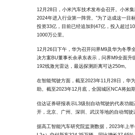
12月28日，小米汽车技术发布会召开。小米
2024年进入行业第一阵营。”为了达成这一
投资33亿，目前已经追加到47亿，投入超过1
1000万公里。
12月26日下午，华为召开问界M9及华为冬季
决方案BU董事长余承东表示，问界M9全面升级
192线激光雷达，最远探测距离可达250m。
在智能驾驶方面，截至2023年11月28日，
助。截至2023年12月底，全国城区NCA将
信达证券研报表示L3级别自动驾驶的代表功能
开，北京、广州、深圳、武汉等地的自动驾驶
据高工智能汽车研究院监测数据，2023年上
L2+）交付新车324.35万辆，同比增长37.