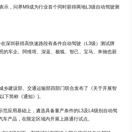
发文表示，问界M9成为行业首个同时获得两地L3级自动驾驶测
7月份在深圳获得高快速路段有条件自动驾驶（L3级）测试牌
牌照的车企。阿维塔、深蓝、极狐、智己、宝马、奔驰也获
和城乡建设部、交通运输部四部门联合发布了《关于开展智
以下简称《通知》)。
范应用基础上，遴选具备量产条件的L3及L4级别自动驾
汽车产品，在限定区域内开展上路通行试点。