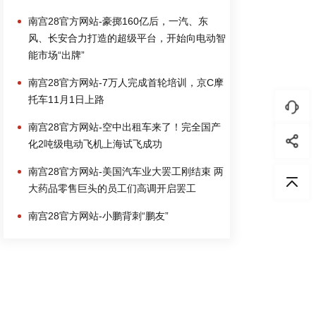
南宫28官方网站-豪掷160亿后，一汽、东
风、长安合力打造的超级平台，开始向电动智
能市场“出牌”
南宫28官方网站-7万人完成首轮培训，京C摩
托车11月1日上路
南宫28官方网站-空中出租车来了！完全国产
化2吨级电动飞机上海试飞成功
南宫28官方网站-美国汽车业大罢工刚结束 两
大药品零售巨头的员工们高调开启罢工
南宫28官方网站-小鹏背刺“鹏友”