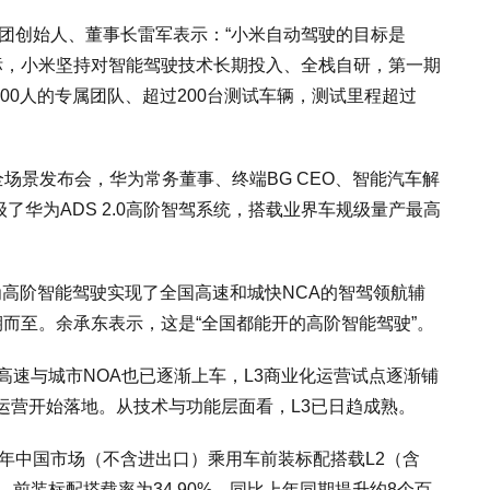
集团创始人、董事长雷军表示：“小米自动驾驶的目标是
目标，小米坚持对智能驾驶技术长期投入、全栈自研，第一期
000人的专属团队、超过200台测试车辆，测试里程超过
全场景发布会，华为常务董事、终端BG CEO、智能汽车解
了华为ADS 2.0高阶智驾系统，搭载业界车规级量产最高
华为高阶智能驾驶实现了全国高速和城快NCA的智驾领航辅
如期而至。余承东表示，这是“全国都能开的高阶智能驾驶”。
高速与城市NOA也已逐渐上车，L3商业化运营试点逐渐铺
运营开始落地。从技术与功能层面看，L3已日趋成熟。
半年中国市场（不含进出口）乘用车前装标配搭载L2（含
65%，前装标配搭载率为34.90%，同比上年同期提升约8个百