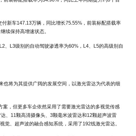
付新车147.13万辆，同比增长75.55%，前装标配搭载率
点，继续保持高增速状态。
2、L3级别的自动驾驶渗透率为60%，L4、L5的高级别自
到来也将为其提供广阔的发展空间，以激光雷达为代表的细
方案，但更多车企依然采用了需要激光雷达的多视觉传感
达、11颗高清摄像头、3颗毫米波雷达和12颗超声波雷
视觉、超声波的融合感知系统，采用了192线激光雷达。