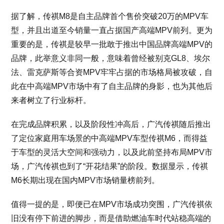
据了解，传祺M8是自主品牌首个售价突破20万的MPV车
型，并且出道至今销量一直占据国产高端MPV前列。更为
重要的是，传祺是较早一批敢于推出中国品牌高端MPV的
品牌，此举意义非同一般，意味着曾经被别克GL8、埃尔
法、雷克萨斯等合资MPV牢牢占据的市场格局被攻破，自
此在中高端MPV市场中有了自主品牌的身影，也为其他后
来者树立了行业标杆。
在完成品牌积累，以及阶段性冲高后，广汽传祺随后推出
了定位家庭用车场景的中高端MPV车型传祺M6，而得益
于车型的灵活大空间和强动力，以及此前坚持布局MPV市
场，广汽传祺也到了“开花结果”的阶段。数据显示，传祺
M6长期出现在国内MPV市场销量榜前列。
值得一提的是，即便已在MPV市场成功突围，广汽传祺依
旧没有停下前进的脚步，而是借助燃油车时代站稳高端的