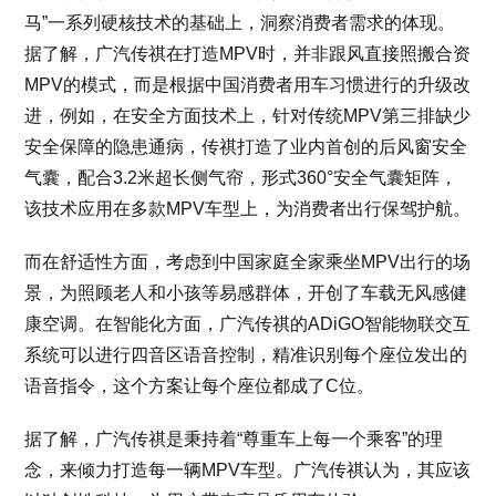
马”一系列硬核技术的基础上，洞察消费者需求的体现。
据了解，广汽传祺在打造MPV时，并非跟风直接照搬合资
MPV的模式，而是根据中国消费者用车习惯进行的升级改
进，例如，在安全方面技术上，针对传统MPV第三排缺少
安全保障的隐患通病，传祺打造了业内首创的后风窗安全
气囊，配合3.2米超长侧气帘，形式360°安全气囊矩阵，
该技术应用在多款MPV车型上，为消费者出行保驾护航。
而在舒适性方面，考虑到中国家庭全家乘坐MPV出行的场
景，为照顾老人和小孩等易感群体，开创了车载无风感健
康空调。在智能化方面，广汽传祺的ADiGO智能物联交互
系统可以进行四音区语音控制，精准识别每个座位发出的
语音指令，这个方案让每个座位都成了C位。
据了解，广汽传祺是秉持着“尊重车上每一个乘客”的理
念，来倾力打造每一辆MPV车型。广汽传祺认为，其应该