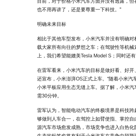
目前，对于价格小米汽车方面并没有透露，但在现
也不用再讲了，还是要尊重一下科技。”
明确未来目标
相比于其他车型发布，小米汽车并没有明确对
载大家所有向往的梦想之车；在驾驶性等机械素质上
上，我们希望能媲美Tesla Model S；同
在雷军看来，小米汽车的目标是做好看、好开
还宣布，小米澎湃OS正式上车。“随着小米汽
小米平板应用生态无缝上车。据了解，小米汽
需30分钟。
雷军认为，智能电动汽车的终极境界是科技跨
够做到人车合一，在驾控上如臂使指、掌控自
源汽车市场愈发成熟，市场竞争也进入白热化
生态的标签也将有利于小米汽车在竞争中脱颖