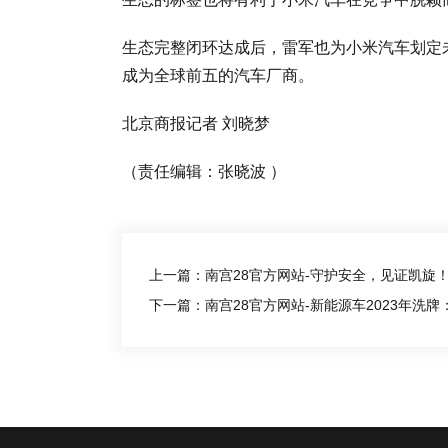
生态完整闭环达成后，雷军也为小米汽车划定未
成为全球前五的汽车厂商。
北京商报记者 刘晓梦
（责任编辑：张晓波 ）
上一篇：南宫28官方网站-守护安全，见证凯旋！
下一篇：南宫28官方网站-新能源车2023年