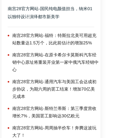
南宫28官方网站-国民纯电颜值担当，纳米01
以独特设计演绎都市新美学
南宫28官方网站-福特：特斯拉北美可用超充
站数量达1.5万个，比此前估计的增加25%
南宫28官方网站-在原卡希尔卡莫斯科汽车经
销中心原址将重装开业第一家中俄汽车经销中
心
南宫28官方网站-通用汽车与美国工会达成初
步协议，为期六周的罢工结束！增加70亿美
元成本
南宫28官方网站-斯特兰蒂斯：第三季度营收
增长7%，美国罢工影响达30亿欧元
南宫28官方网站-周周抽半价车！奔腾这波玩
大了！