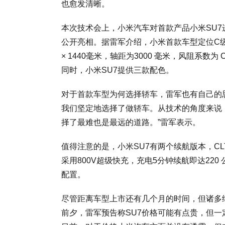
也愈发清晰。
本次技术会上，小米汽车对首款产品小米SU7
公开亮相。据雷军介绍，小米首款车型定位C级高性
× 1440毫米，轴距为3000 毫米，风阻系数为 
同时，小米SU7提供三款配色。
对于首款车型为何选择轿车，雷军也有自己的
我们坚定地选择了做轿车。从技术的角度来说
择了最难也是最远的道路。”雷军表示。
值得注意的是，小米SU7有两个续航版本，CLT
采用800V超级快充，充电5分钟续航即达22
配置。
尽管距离车型上市还有几个月的时间，但诸多
前夕，雷军预告称SU7价格可能有点贵，但