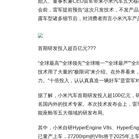
始人、董事长兼CEO雷军带来小米汽车五大核
会前，雷军提前预告“这次只发技术，不发产品”
露车型诸多细节后，对消费者而言小米汽车产
首期研发投入超百亿元???
“全球最高”“全球领先”“全球唯一”“全球最严”“
技术用了大量的“极限词”来介绍。在外界看
力。“十倍投入，认认真真造一辆好车”是雷军
据了解，小米汽车首期研发投入超100亿元，
名国内外的技术专家。本次技术发布会上，雷
能座舱等五大领域的研发布局。
其中，小米自研HyperEngine V8s、HyperEn
已量产上车，27200rpm的V8s将于202