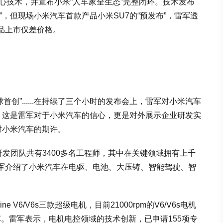
心技术，并宣布小米“人车家全生态”完整闭环。技术发布
，但现场小米汽车首款产品小米SU7的“预发布”，雷军透
品上市仅差价格。
全球首创”......在持续了三个小时的发布会上，雷军对小米汽车
来，这是雷军对于小米汽车的信心，更是对外展示企业研发实
对小米汽车的期许。
研发团队共有3400多名工程师，其中在关键领域拥有上千
军介绍了小米汽车在电驱、电池、大压铸、智能驾驶、智
gine V6/V6s三款超级电机，目前21000rpm的V6/V6s电机
5年上车。雷军表示，电机电控领域的技术创新，已申请155项专