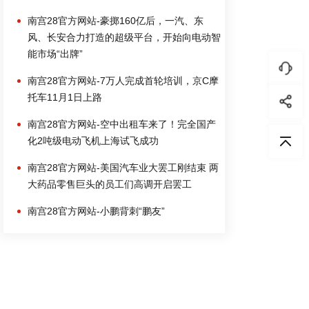
南宫28官方网站-豪掷160亿后，一汽、东
风、长安合力打造的超级平台，开始向电动智
能市场“出牌”
南宫28官方网站-7万人完成首轮培训，京C摩
托车11月1日上路
南宫28官方网站-空中出租车来了！完全国产
化2吨级电动飞机上海试飞成功
南宫28官方网站-美国汽车业大罢工刚结束 两
大药品零售巨头的员工们高调开启罢工
南宫28官方网站-小鹏背刺“鹏友”