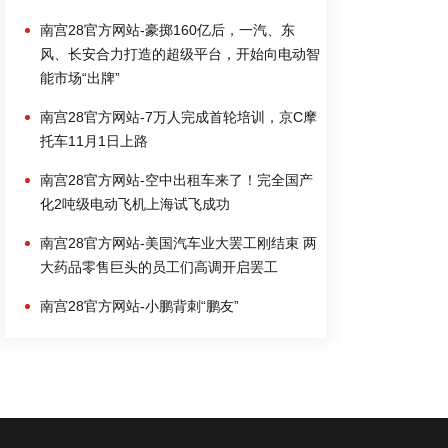
南宫28官方网站-豪掷160亿后，一汽、东
风、长安合力打造的超级平台，开始向电动智
能市场“出牌”
南宫28官方网站-7万人完成首轮培训，京C摩
托车11月1日上路
南宫28官方网站-空中出租车来了！完全国产
化2吨级电动飞机上海试飞成功
南宫28官方网站-美国汽车业大罢工刚结束 两
大药品零售巨头的员工们高调开启罢工
南宫28官方网站-小鹏背刺“鹏友”