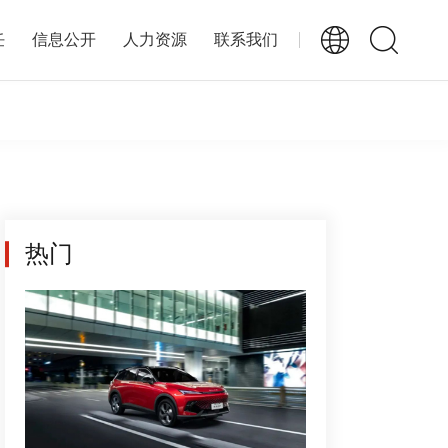
任
信息公开
人力资源
联系我们
热门