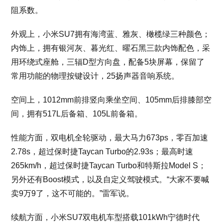
阻系数。
外观上，小米SU7拥有海湾蓝、雅灰、橄榄绿三种颜色；
内饰上，拥有银河灰、暮光红、曜石黑三款内饰配色，采
用环绕式座舱，三辐D型方向盘，配备5块屏幕，保留了
常用功能的物理按键设计，25扬声器音响系统。
空间上，1012mm前排竖向乘坐空间、105mm后排膝部空
间，拥有517L后备箱、105L前备箱。
性能方面，双电机全轮驱动，最大马力673ps，零百加速
2.78s，超过保时捷Taycan Turbo的2.93s；最高时速
265km/h，超过保时捷Taycan Turbo和特斯拉Model S；
另外还有Boost模式，以及自定义驾驶模式。“大家不要喊
卖9万9了，这不可能的。”雷军说。
续航方面，小米SU7双电机车型搭载101kWh宁德时代