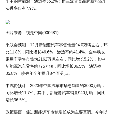
车中的新能源车渗透率35.2%；而主流合资品牌新能源车
渗透率仅有7.9%。
图片来源：视觉中国(000681)
乘联会预测，12月新能源汽车零售销量94.0万辆左右，环
比11.8%，同比增长46.6%，渗透率约41.4%。全年狭义
乘用车零售市场为2162万辆左右，同比增长5.2%，其中
新能源汽车零售约775万辆，同比增长36.5%，渗透率
35.8%，较去年全年提升8个百分点。
中汽协预计，2023年中国汽车市场总销量约3000万辆，
同比增长11.7%。其中，新能源汽车销量940万辆，同比
增长36.5%。
政策层面，促进新能源车市稳增长成为主要基调。今年以