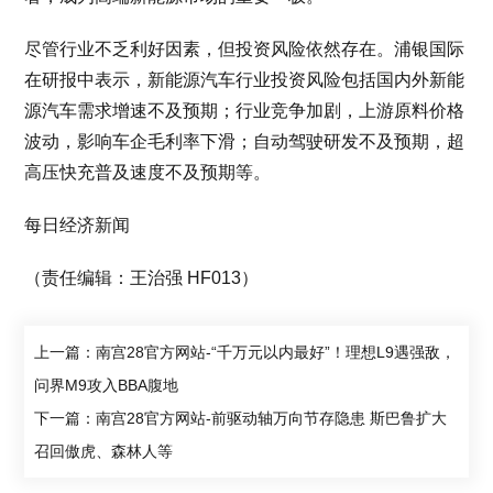
尽管行业不乏利好因素，但投资风险依然存在。浦银国际
在研报中表示，新能源汽车行业投资风险包括国内外新能
源汽车需求增速不及预期；行业竞争加剧，上游原料价格
波动，影响车企毛利率下滑；自动驾驶研发不及预期，超
高压快充普及速度不及预期等。
每日经济新闻
（责任编辑：王治强 HF013）
上一篇：南宫28官方网站-“千万元以内最好”！理想L9遇强敌，
问界M9攻入BBA腹地
下一篇：南宫28官方网站-前驱动轴万向节存隐患 斯巴鲁扩大
召回傲虎、森林人等