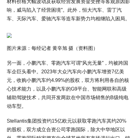
材料价格大幅波动及获取经营发展资金受挫等客观原因影
响，威马陷入了经营困境”。此外，恒大汽车、雷丁汽
车、天际汽车、爱驰汽车等造车新势力均相继陷入困局。
图片来源：每经记者 黄辛旭 摄（资料图）
另一面，小鹏汽车、零跑汽车可谓“风光无量”，均被跨国
车企巨头看中。2023年大众汽车向小鹏汽车增资7亿美
元，收购小鹏汽车约4.99%的股权，双方将利用各自的核
心技术能力，以及小鹏汽车的G9平台、智能网联和高级
辅助驾驶技术，共同开发两款在中国市场销售的B级纯电
动车型。
Stellantis集团投资约15亿欧元以获取零跑汽车其约20%
的股权，双方成立合资公司零跑国际，除大中华地区以