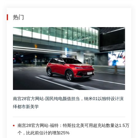
热门
南宫28官方网站-国民纯电颜值担当，纳米01以独特设计演
绎都市新美学
南宫28官方网站-福特：特斯拉北美可用超充站数量达1.5万
个，比此前估计的增加25%