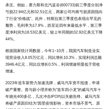
承压。例如，赛力斯和北汽蓝谷(600733)前三季度分别净
亏损22.94亿元和32.51亿元，两家公司均将亏损原因指向
了行业“价格战”。此外，特斯拉第三季度也表现出罕见的
颓势，毛利率为17.9%，跌至近四年来最低水平，第三季
度净利润为18.53亿美元，较上年同期的32.92亿美元下降
44%。
根据国家统计局数据，今年1~10月，我国汽车制造业实
现营业收入8.05万亿元，同比增长10.3%，实现利润总额
3946.4亿元，同比仅增长0.5%，利润增速明显低于营收
增速。
2023年造车新势力加速洗牌，威马汽车资不抵债，申请
破产重整。曾与蔚小理并称为“造车四小龙”的威马汽车十
年烧光400多亿，几次冲击IPO均以失败告终。威马汽车
将破产原因归结为“因受疫情影响，资本市场不景气、原