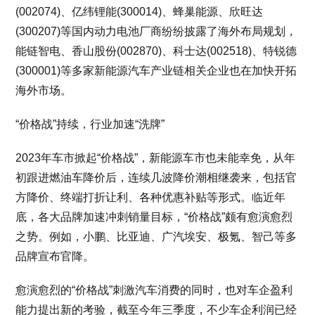
(002074)、亿纬锂能(300014)、蜂巢能源、欣旺达
(300207)等国内动力电池厂商纷纷披露了海外布局规划，
能链智电、香山股份(002870)、科士达(002518)、特锐德
(300001)等多家新能源汽车产业链相关企业也在加快开拓
海外市场。
“价格战”持续，行业加速“洗牌”
2023年车市掀起“价格战”，新能源车市也未能幸免，从年
初跟进燃油车降价后，连续几波降价潮相继袭来，包括官
方降价、终端打折让利、各种优惠补贴等形式。临近年
底，各大品牌加速冲刺销量目标，“价格战”颇有愈演愈烈
之势。例如，小鹏、比亚迪、广汽埃安、极氪、智己等多
品牌宣布官降。
愈演愈烈的“价格战”刺激汽车消费的同时，也对车企盈利
能力提出新的考验，截至今年三季度，不少车企利润已经