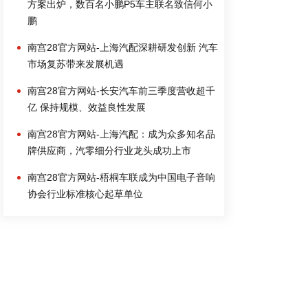
方案出炉，数百名小鹏P5车主联名致信何小
鹏
南宫28官方网站-上海汽配深耕研发创新 汽车
市场复苏带来发展机遇
南宫28官方网站-长安汽车前三季度营收超千
亿 保持规模、效益良性发展
南宫28官方网站-上海汽配：成为众多知名品
牌供应商，汽零细分行业龙头成功上市
南宫28官方网站-梧桐车联成为中国电子音响
协会行业标准核心起草单位