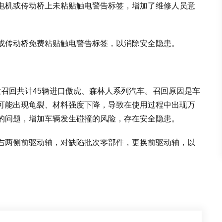
电机或传动桥上未粘贴触电警告标签，增加了维修人员意
或传动桥免费粘贴触电警告标签，以消除安全隐患。
扩大召回共计45辆进口傲虎、森林人系列汽车。召回原因是车
可能出现龟裂、材料强度下降，导致在使用过程中出现万
的问题，增加车辆发生碰撞的风险，存在安全隐患。
右两侧前驱动轴，对缺陷批次零部件，更换前驱动轴，以