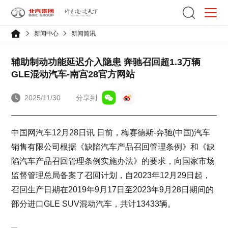
新闻中心
新闻简讯
辅助制动功能延迟介入隐患 奔驰召回超1.3万辆
GLE混动汽车-南宫28官方网站
2025/11/30
分享到
中国网汽车12月28日讯 日前，梅赛德斯-奔驰(中国)汽车
销售有限公司根据《缺陷汽车产品召回管理条例》和《缺
陷汽车产品召回管理条例实施办法》的要求，向国家市场
监督管理总局备案了召回计划，自2023年12月29日起，
召回生产日期在2019年9月17日至2023年9月28日期间的
部分进口GLE SUV混动汽车，共计13433辆。