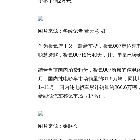
价格下调2万元。
图片来源：每经记者 董天意 摄
作为极氪旗下又一款新车型，极氪007定位纯
聪慧透露，极氪007预售40天，其订单量已突
结合当前国内消费趋势，极氪007所属的纯电
月，国内纯电轿车市场销量约31.9万辆，同比增
1~11月，国内纯电轿车累计销量约266.6万辆
新能源汽车整体市场（17%）。
图片来源：乘联会