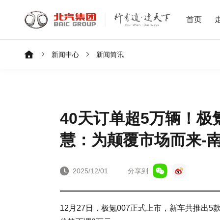
首页
新闻中心
新闻简讯
40天订单超5万辆！极氪
慧：为颠覆市场而来-南
2025/12/01
分享到
12月27日，极氪007正式上市，新车共推出5款