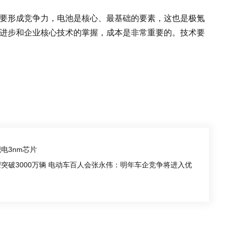
想要形成竞争力，电池是核心、最基础的要素，这也是极氪
的进步和企业核心技术的掌握，成本是非常重要的。技术要
电3nm芯片
突破3000万辆 电动车百人会张永伟：明年车企竞争将进入优