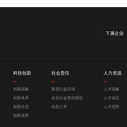
下属企业
科技创新
社会责任
人力资源
创新战略
集团公益活动
人才战略
创新体系
企业社会责任报告
人才动态
创新生态
信息公开
人才招聘
创新成果