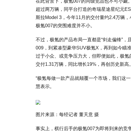
在此背景下，极氪007的同级竞品也不可小觑
超过两万辆，同平台打造的奇瑞星途星纪元ES
斯拉Model 3，今年11月的交付量约2.4万
极氪007的突围难度并不小。
不过，极氪的产品布局一直都是“剑走偏锋”，且
009，到紧凑型豪华SUV极氪X，再到如今瞄
过于小众、或竞争压力大，但即便如此，极氪
交付1.31万辆，同比增长19%，再创历史新高
“极氪每做一款产品就颠覆一个市场，我们这
慧表示。
图片来源：每经记者 董天意 摄
事实上，棋行后手的极氪007为即将到来的竞