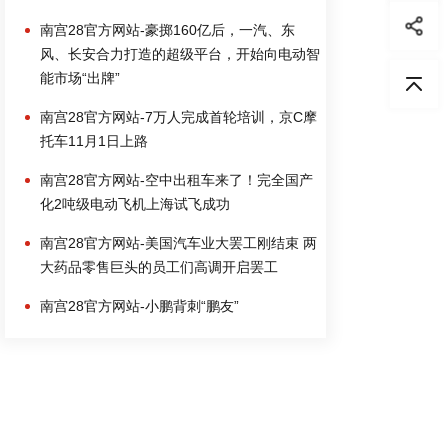
南宫28官方网站-豪掷160亿后，一汽、东
风、长安合力打造的超级平台，开始向电动智
能市场“出牌”
南宫28官方网站-7万人完成首轮培训，京C摩
托车11月1日上路
南宫28官方网站-空中出租车来了！完全国产
化2吨级电动飞机上海试飞成功
南宫28官方网站-美国汽车业大罢工刚结束 两
大药品零售巨头的员工们高调开启罢工
南宫28官方网站-小鹏背刺“鹏友”