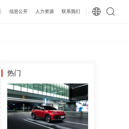
任
信息公开
人力资源
联系我们
热门