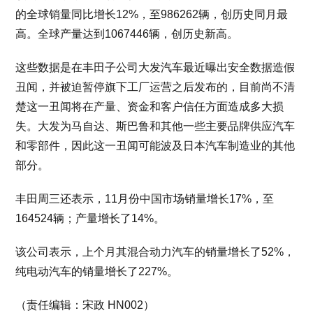
的全球销量同比增长12%，至986262辆，创历史同月最
高。全球产量达到1067446辆，创历史新高。
这些数据是在丰田子公司大发汽车最近曝出安全数据造假
丑闻，并被迫暂停旗下工厂运营之后发布的，目前尚不清
楚这一丑闻将在产量、资金和客户信任方面造成多大损
失。大发为马自达、斯巴鲁和其他一些主要品牌供应汽车
和零部件，因此这一丑闻可能波及日本汽车制造业的其他
部分。
丰田周三还表示，11月份中国市场销量增长17%，至
164524辆；产量增长了14%。
该公司表示，上个月其混合动力汽车的销量增长了52%，
纯电动汽车的销量增长了227%。
（责任编辑：宋政 HN002）