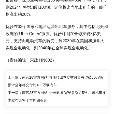
报告称，优步最初将推出30辆特斯拉Model Y 电动汽车，
到2024年将增加到100辆。定价将比当地出租车的一般价
格高出约20%。
优步在33个国家和地区运营出租车服务，其中包括北美和
欧洲的“Uber Green”服务。优步计划在全球投资8亿美
元，支持向电动汽车的转变，到2030年在美国和加拿大
实现全电动化，到2040年在全球实现全电动化。
（责任编辑：宋政 HN002）
上一篇：南宫28官方网站-特斯拉四季度交付量有望破50万辆
预计全年将交付约183万辆汽车
下一篇：南宫28官方网站-小米集团-W早盘涨近5% 小米汽车技
术发布会将于本周四召开