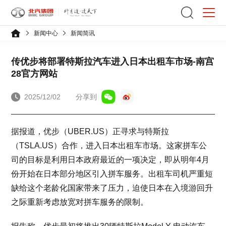
新闻中心
新闻简讯
传优步将部署特斯拉汽车进入日本出租车市场-南宫
28官方网站
2025/12/02
分享到
据报道，优步（UBER.US）正寻求与特斯拉
（TSLA.US）合作，进入日本出租车市场。这家拼车公
司的目标是利用日本政府最近的一项决定，即从明年4月
份开始在日本部分地区引入拼车服务。出租车司机严重短
缺给这个老龄化国家带来了压力，迫使日本在入境游回升
之际重新考虑放宽对拼车服务的限制。