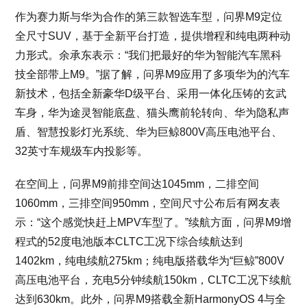
作为赛力斯与华为合作的第三款智选车型，问界M9定位
全尺寸SUV，基于全新平台打造，提供增程和纯电两种动
力形式。余承东表示：“我们把最好的华为智能汽车黑科
技全部带上M9。”据了解，问界M9应用了多项华为的汽车
新技术，包括全新豪华D级平台、采用一体化压铸的玄武
车身，华为途灵智能底盘、猫头鹰前轮转向、华为隐私声
盾、智慧投影灯光系统、华为巨鲸800V高压电池平台、
32英寸车规级车内投影等。
在空间上，问界M9前排空间达1045mm，二排空间
1060mm，三排空间950mm，空间尺寸公布后有网友表
示：“这个感觉快赶上MPV车型了。”续航方面，问界M9增
程式的52度电池版本CLTC工况下综合续航达到
1402km，纯电续航275km；纯电版搭载华为“巨鲸”800V
高压电池平台，充电5分钟续航150km，CLTC工况下续航
达到630km。此外，问界M9搭载全新HarmonyOS 4与全