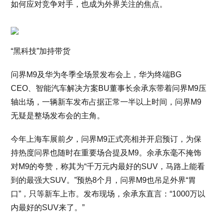
如何应对竞争对手，也成为外界关注的焦点。
“黑科技”加持带货
问界M9及华为冬季全场景发布会上，华为终端BG
CEO、智能汽车解决方案BU董事长余承东带着问界M9压
轴出场，一辆新车发布占据正常一半以上时间，问界M9
无疑是整场发布会的主角。
今年上海车展前夕，问界M9正式亮相并开启预订，为保
持热度问界也随时在重要场合提及M9。余承东毫不掩饰
对M9的夸赞，称其为“千万元内最好的SUV，马路上能看
到的最强大SUV。”预热8个月，问界M9也吊足外界“胃
口”，只等新车上市。发布现场，余承东直言：“1000万以
内最好的SUV来了。”