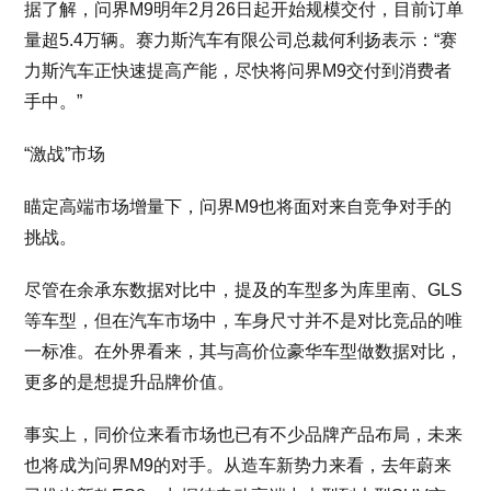
据了解，问界M9明年2月26日起开始规模交付，目前订单
量超5.4万辆。赛力斯汽车有限公司总裁何利扬表示：“赛
力斯汽车正快速提高产能，尽快将问界M9交付到消费者
手中。”
“激战”市场
瞄定高端市场增量下，问界M9也将面对来自竞争对手的
挑战。
尽管在余承东数据对比中，提及的车型多为库里南、GLS
等车型，但在汽车市场中，车身尺寸并不是对比竞品的唯
一标准。在外界看来，其与高价位豪华车型做数据对比，
更多的是想提升品牌价值。
事实上，同价位来看市场也已有不少品牌产品布局，未来
也将成为问界M9的对手。从造车新势力来看，去年蔚来