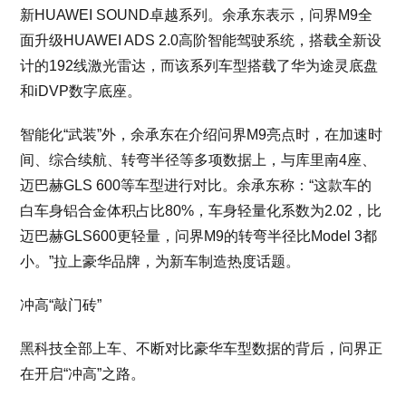
新HUAWEI SOUND卓越系列。余承东表示，问界M9全
面升级HUAWEI ADS 2.0高阶智能驾驶系统，搭载全新设
计的192线激光雷达，而该系列车型搭载了华为途灵底盘
和iDVP数字底座。
智能化“武装”外，余承东在介绍问界M9亮点时，在加速时
间、综合续航、转弯半径等多项数据上，与库里南4座、
迈巴赫GLS 600等车型进行对比。余承东称：“这款车的
白车身铝合金体积占比80%，车身轻量化系数为2.02，比
迈巴赫GLS600更轻量，问界M9的转弯半径比Model 3都
小。”拉上豪华品牌，为新车制造热度话题。
冲高“敲门砖”
黑科技全部上车、不断对比豪华车型数据的背后，问界正
在开启“冲高”之路。