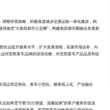
、调整经营策略，积极推进城乡交通运输一体化建设，构
做强做优“大南昌都市公交圈”，构建南昌都市圈融合发展新
江西长运提升服务水平，扩大发展潜能，拓展市场业务，向
西长运对安凯客车品牌的深深信赖，对安凯客车产品品质和技
呈现运营定制化、客车小型化、服务线上化、产业融合
运始终坚守着“出行便捷、温馨如家”的客户服务价值追
运行业一道靓丽风景。而安凯客车始终坚持以用户为中