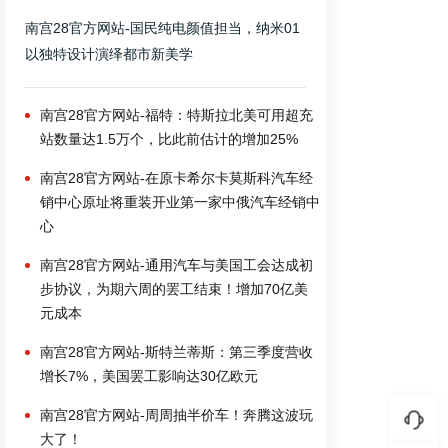
南宫28官方网站-国民纯电颜值担当，纳米01
以独特设计演绎都市新美学
南宫28官方网站-福特：特斯拉北美可用超充
站数量达1.5万个，比此前估计的增加25%
南宫28官方网站-在原卡希尔卡莫斯科汽车经
销中心原址将重装开业第一家中俄汽车经销中
心
南宫28官方网站-通用汽车与美国工会达成初
步协议，为期六周的罢工结束！增加70亿美
元成本
南宫28官方网站-斯特兰蒂斯：第三季度营收
增长7%，美国罢工影响达30亿欧元
南宫28官方网站-周周抽半价车！奔腾这波玩
大了！