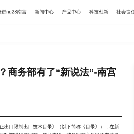
走进ng28南宫
新闻中心
产品中心
科技创新
社会责
？商务部有了“新说法”-南宫
禁止出口限制出口技术目录》（以下简称《目录》），在新