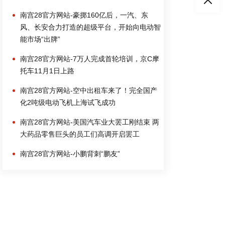
南宫28官方网站-豪掷160亿后，一汽、东
风、长安合力打造的超级平台，开始向电动智
能市场“出牌”
南宫28官方网站-7万人完成首轮培训，京C摩
托车11月1日上路
南宫28官方网站-空中出租车来了！完全国产
化2吨级电动飞机上海试飞成功
南宫28官方网站-美国汽车业大罢工刚结束 两
大药品零售巨头的员工们高调开启罢工
南宫28官方网站-小鹏背刺“鹏友”