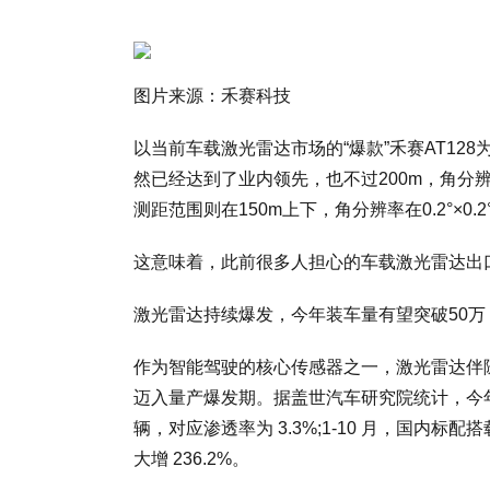
图片来源：禾赛科技
以当前车载激光雷达市场的“爆款”禾赛AT12
然已经达到了业内领先，也不过200m，角分辨率为0.
测距范围则在150m上下，角分辨率在0.2°×0.
这意味着，此前很多人担心的车载激光雷达出
激光雷达持续爆发，今年装车量有望突破50万
作为智能驾驶的核心传感器之一，激光雷达伴随
迈入量产爆发期。据盖世汽车研究院统计，今年 1
辆，对应渗透率为 3.3%;1-10 月，国内标配
大增 236.2%。