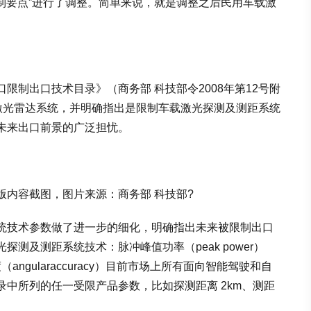
控制要点”进行了调整。简单来说，就是调整之后民用车载激
限制出口技术目录》（商务部 科技部令2008年第12号附
了激光雷达系统，并明确指出是限制车载激光探测及测距系统
未来出口前景的广泛担忧。
内容截图，图片来源：商务部 科技部?
统技术参数做了进一步的细化，明确指出未来被限制出口
测及测距系统技术：脉冲峰值功率（peak power）
准度（angularaccuracy）目前市场上所有面向智能驾驶和自
中所列的任一受限产品参数，比如探测距离 2km、测距