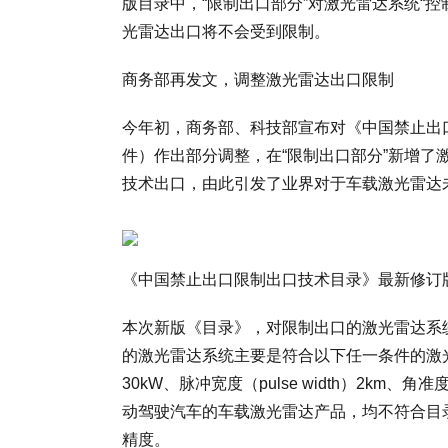
版目录中，“限制出口部分”对激光雷达系统“
光雷达出口将不会受到限制。
商务部再发文，调整激光雷达出口限制
今年初，商务部、科技部宣布对《中国禁止出口
件）作出部分调整，在“限制出口部分”新增
技术出口，由此引发了业界对于车载激光雷达
《中国禁止出口限制出口技术目录》最新修订版
本次新版《目录》，对限制出口的激光雷达系
的激光雷达系统主要是符合以下任一条件的激光探
30kW、脉冲宽度（pulse width）2km、角
动驾驶汽车的车载激光雷达产品，均不符合目录
精度。