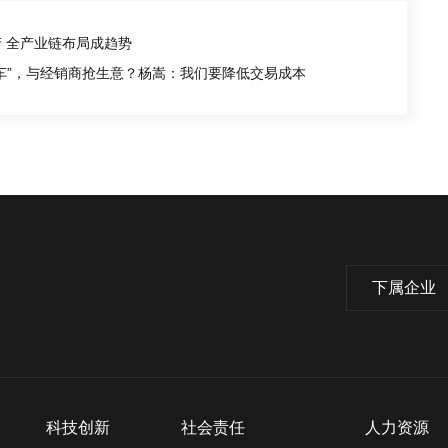
产 全产业链布局成趋势
卖车”，与经销商抢生意？杨嵩：我们要降低交易成本
下属企业
科技创新
社会责任
人力资源