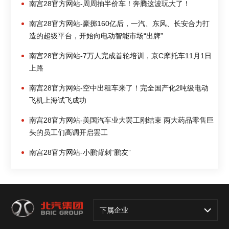
南宫28官方网站-周周抽半价车！奔腾这波玩大了！
南宫28官方网站-豪掷160亿后，一汽、东风、长安合力打
造的超级平台，开始向电动智能市场“出牌”
南宫28官方网站-7万人完成首轮培训，京C摩托车11月1日
上路
南宫28官方网站-空中出租车来了！完全国产化2吨级电动
飞机上海试飞成功
南宫28官方网站-美国汽车业大罢工刚结束 两大药品零售巨
头的员工们高调开启罢工
南宫28官方网站-小鹏背刺“鹏友”
下属企业