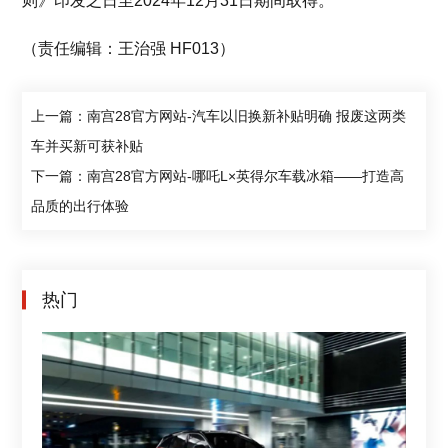
则》印发之日至2024年12月31日期间取得。
（责任编辑：王治强 HF013）
上一篇：南宫28官方网站-汽车以旧换新补贴明确 报废这两类
车并买新可获补贴
下一篇：南宫28官方网站-哪吒L×英得尔车载冰箱——打造高
品质的出行体验
热门