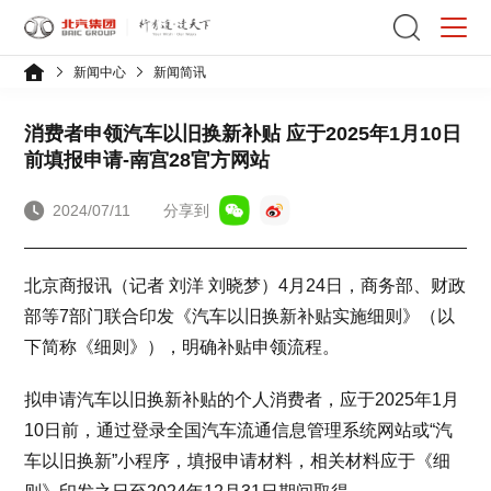
新闻中心
新闻简讯
消费者申领汽车以旧换新补贴 应于2025年1月10日
前填报申请-南宫28官方网站
2024/07/11
分享到
北京商报讯（记者 刘洋 刘晓梦）4月24日，商务部、财政
部等7部门联合印发《汽车以旧换新补贴实施细则》（以
下简称《细则》），明确补贴申领流程。
拟申请汽车以旧换新补贴的个人消费者，应于2025年1月
10日前，通过登录全国汽车流通信息管理系统网站或“汽
车以旧换新”小程序，填报申请材料，相关材料应于《细