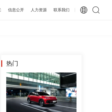
任
信息公开
人力资源
联系我们
热门