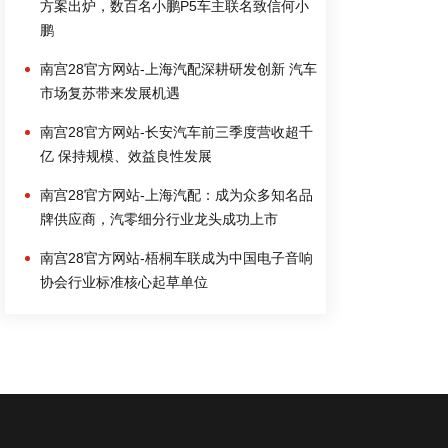
方案出炉，数百名小鹏P5车主联名致信何小
鹏
南宫28官方网站-上海汽配深耕研发创新 汽车
市场复苏带来发展机遇
南宫28官方网站-长安汽车前三季度营收超千
亿 保持规模、效益良性发展
南宫28官方网站-上海汽配：成为众多知名品
牌供应商，汽零细分行业龙头成功上市
南宫28官方网站-梧桐车联成为中国电子音响
协会行业标准核心起草单位