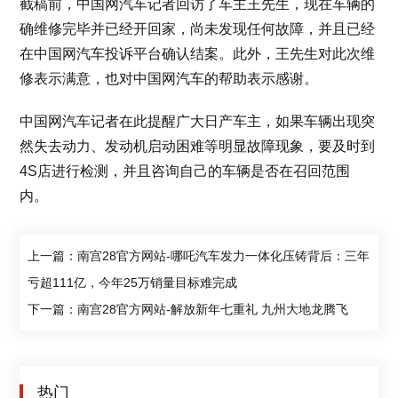
截稿前，中国网汽车记者回访了车主王先生，现在车辆的
确维修完毕并已经开回家，尚未发现任何故障，并且已经
在中国网汽车投诉平台确认结案。此外，王先生对此次维
修表示满意，也对中国网汽车的帮助表示感谢。
中国网汽车记者在此提醒广大日产车主，如果车辆出现突
然失去动力、发动机启动困难等明显故障现象，要及时到
4S店进行检测，并且咨询自己的车辆是否在召回范围
内。
上一篇：南宫28官方网站-哪吒汽车发力一体化压铸背后：三年
亏超111亿，今年25万销量目标难完成
下一篇：南宫28官方网站-解放新年七重礼 九州大地龙腾飞
热门