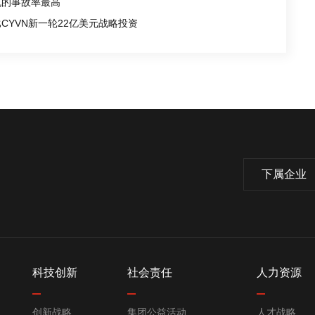
机的事故率最高
CYVN新一轮22亿美元战略投资
下属企业
科技创新
社会责任
人力资源
创新战略
集团公益活动
人才战略