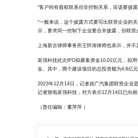
“客户间有股权联系但非控制关系，应该要披露
“一般来说，这个披露方式要写出联营企业的
示，要求同一控制下企业要合并披露，但联营
上海新古律师事务所王怀涛律师也表示，并不
富强科技此次IPO拟募集资金10.01亿元，
金。其中，两个建设项目的总投资额为4.8亿
2023年12月14日，记者就广汽集团联营企
记者致电富强科技，对方表示12月14日已向
（责任编辑：董萍萍 ）