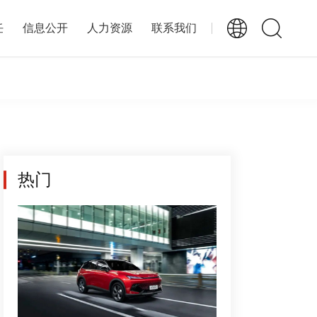
任
信息公开
人力资源
联系我们
热门