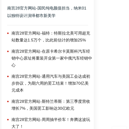
南宫28官方网站-国民纯电颜值担当，纳米01
以独特设计演绎都市新美学
南宫28官方网站-福特：特斯拉北美可用超充
站数量达1.5万个，比此前估计的增加25%
南宫28官方网站-在原卡希尔卡莫斯科汽车经
销中心原址将重装开业第一家中俄汽车经销中
心
南宫28官方网站-通用汽车与美国工会达成初
步协议，为期六周的罢工结束！增加70亿美
元成本
南宫28官方网站-斯特兰蒂斯：第三季度营收
增长7%，美国罢工影响达30亿欧元
南宫28官方网站-周周抽半价车！奔腾这波玩
大了！