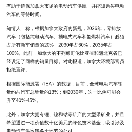
有助于确保加拿大市场的电动汽车供应，并缩短购买电动
汽车的等待时间。
知情人士称，根据加拿大政府的新规，2026年，零排放
汽车（包括纯电动汽车、插电式汽车和氢燃料汽车）必须
占所有新车销量的20%，2030年占60%，2035年占
100%。此前，加拿大的不列颠哥伦比亚省和魁北克省已
经设定了同样的销量目标。对此报道，加拿大环境部官员
拒绝置评。
根据国际能源署（IEA）的数据，目前，全球电动汽车销
量约占汽车总销量的13%；到2030年，这一比例可能会
升至40%-45%。
此外，加拿大拥有锂、镍和钴等矿产的大型采矿业，并且
希望通过一项价值数十亿美元的绿色技术基金，吸引涉及
电动汽车供应链各个环节的公司。