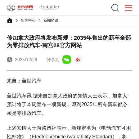
新闻中心
新闻简讯
传加拿大政府将发布新规：2035年售出的新车全部
为零排放汽车-南宫28官方网站
2025/12/29
分享到
来自：盖世汽车
盖世汽车讯 据来自加拿大政府的知情人士表示，加拿大
预计将于本周宣布一项新规，即到2035年所有新车都必
须是零排放汽车。
上述知情人士向路透社表示，新规定名为《电动汽车可用
性标准》（Electric Vehicle Availability Standard），将