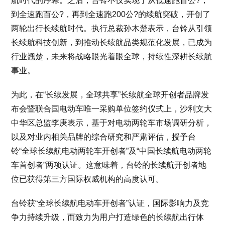
航时代的序幕。之后，台铃不仅实现了从低速跑百公?，
到全速跑百公?，再到全速跑200公?的续航突破，开创了
两轮出行长续航时代。执行总裁孙木楚表示，台铃从引领
长续航科技创新，到推动长续航品类规范化发展，已成为
行业翘楚，未来将战略眼光着眼全球，持续性深耕长续航
事业。
为此，在“长续发展，全球共享”长续航全球开创者品牌发
布会暨联合国电动车唯一采购单位签约仪式上，沙利文大
中华区总监李庚表示，基于对电动两轮车市场调研分析，
以及对业内相关品牌的综合研究和严肃评估，授予台
铃“全球长续航电动两轮车开创者”及“中国长续航电动两轮
车首创者”两项认证。这意味着，台铃的长续航开创者地
位已获得第三方国际权威机构的高度认可。
台铃获“全球长续航电动车开创者”认证，国际影响力及竞
争力持续升级，而致力为用户打造绿色的长续航出行体