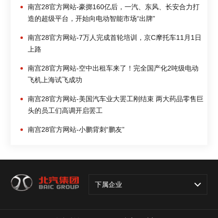
南宫28官方网站-豪掷160亿后，一汽、东风、长安合力打
造的超级平台，开始向电动智能市场“出牌”
南宫28官方网站-7万人完成首轮培训，京C摩托车11月1日
上路
南宫28官方网站-空中出租车来了！完全国产化2吨级电动
飞机上海试飞成功
南宫28官方网站-美国汽车业大罢工刚结束 两大药品零售巨
头的员工们高调开启罢工
南宫28官方网站-小鹏背刺“鹏友”
下属企业