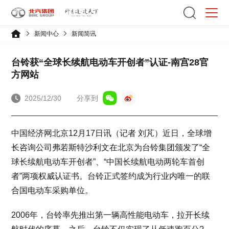
新闻中心
新闻简讯
台铃获“全球长续航电动车开创者”认证-南宫28官
方网站
2025/12/30
分享到
中国经济网北京12月17日讯（记者 刘芃）近日，全球增
长咨询公司弗若斯特沙利文在北京为台铃集团颁发了“全
球长续航电动车开创者”、“中国长续航电动两轮车首创
者”两项权威认证书。台铃正式签约成为行业内唯一的联
合国电动车采购单位。
2006年，台铃率先推出第一辆高性能电动车，拉开长续